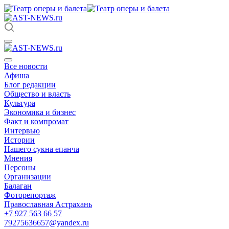
Все новости
Афиша
Блог редакции
Общество и власть
Культура
Экономика и бизнес
Факт и компромат
Интервью
Истории
Нашего сукна епанча
Мнения
Персоны
Организации
Балаган
Фоторепортаж
Православная Астрахань
+7 927 563 66 57
79275636657@yandex.ru