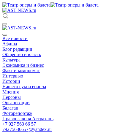
Все новости
Афиша
Блог редакции
Общество и власть
Культура
Экономика и бизнес
Факт и компромат
Интервью
Истории
Нашего сукна епанча
Мнения
Персоны
Организации
Балаган
Фоторепортаж
Православная Астрахань
+7 927 563 66 57
79275636657@yandex.ru