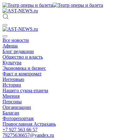
Все новости
Афиша
Блог редакции
Общество и власть
Культура
Экономика и бизнес
Факт и компромат
Интервью
Истории
Нашего сукна епанча
Мнения
Персоны
Организации
Балаган
Фоторепортаж
Православная Астрахань
+7 927 563 66 57
79275636657@yandex.ru