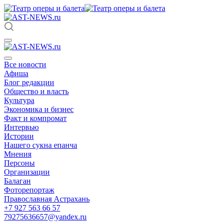
Все новости
Афиша
Блог редакции
Общество и власть
Культура
Экономика и бизнес
Факт и компромат
Интервью
Истории
Нашего сукна епанча
Мнения
Персоны
Организации
Балаган
Фоторепортаж
Православная Астрахань
+7 927 563 66 57
79275636657@yandex.ru