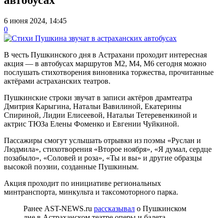
6 июня 2024, 14:45
0
В честь Пушкинского дня в Астрахани проходит интересная
акция — в автобусах маршрутов М2, М4, М6 сегодня можно
послушать стихотворения виновника торжества, прочитанные
актёрами астраханских театров.
Пушкинские строки звучат в записи актёров драмтеатра
Дмитрия Карыгина, Натальи Вавилиной, Екатерины
Спириной, Лидии Елисеевой, Натальи Тетеревенкиной и
актрис ТЮЗа Елены Фоменко и Евгении Чуйкиной.
Пассажиры смогут услышать отрывки из поэмы «Руслан и
Людмила», стихотворения «Второе ноября», «Я думал, сердце
позабыло», «Соловей и роза», «Ты и вы» и другие образцы
высокой поэзии, созданные Пушкиным.
Акция проходит по инициативе региональных
минтранспорта, минкульта и таксомоторного парка.
Ранее AST-NEWS.ru
рассказывал
о Пушкинском
дне в Астраханском театре оперы и балета.