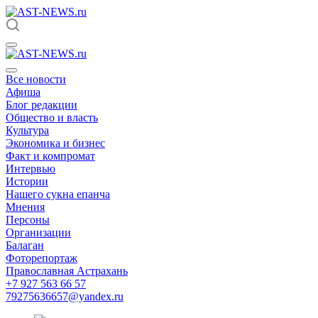
Все новости
Афиша
Блог редакции
Общество и власть
Культура
Экономика и бизнес
Факт и компромат
Интервью
Истории
Нашего сукна епанча
Мнения
Персоны
Организации
Балаган
Фоторепортаж
Православная Астрахань
+7 927 563 66 57
79275636657@yandex.ru