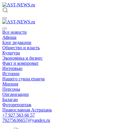
Все новости
Афиша
Блог редакции
Общество и власть
Культура
Экономика и бизнес
Факт и компромат
Интервью
Истории
Нашего сукна епанча
Мнения
Персоны
Организации
Балаган
Фоторепортаж
Православная Астрахань
+7 927 563 66 57
79275636657@yandex.ru