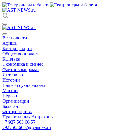
Все новости
Афиша
Блог редакции
Общество и власть
Культура
Экономика и бизнес
Факт и компромат
Интервью
Истории
Нашего сукна епанча
Мнения
Персоны
Организации
Балаган
Фоторепортаж
Православная Астрахань
+7 927 563 66 57
79275636657@yandex.ru