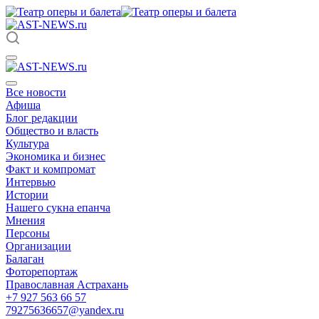
Все новости
Афиша
Блог редакции
Общество и власть
Культура
Экономика и бизнес
Факт и компромат
Интервью
Истории
Нашего сукна епанча
Мнения
Персоны
Организации
Балаган
Фоторепортаж
Православная Астрахань
+7 927 563 66 57
79275636657@yandex.ru