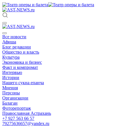
Все новости
Афиша
Блог редакции
Общество и власть
Культура
Экономика и бизнес
Факт и компромат
Интервью
Истории
Нашего сукна епанча
Мнения
Персоны
Организации
Балаган
Фоторепортаж
Православная Астрахань
+7 927 563 66 57
79275636657@yandex.ru