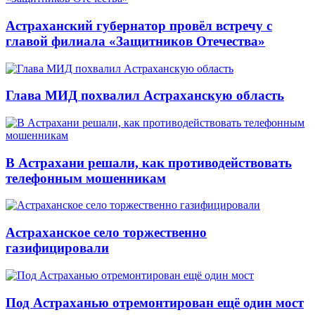
Астраханский губернатор провёл встречу с
главой филиала «Защитников Отечества»
Глава МИД похвалил Астраханскую область
В Астрахани решали, как противодействовать
телефонным мошенникам
Астраханское село торжественно
газифицировали
Под Астраханью отремонтирован ещё один мост