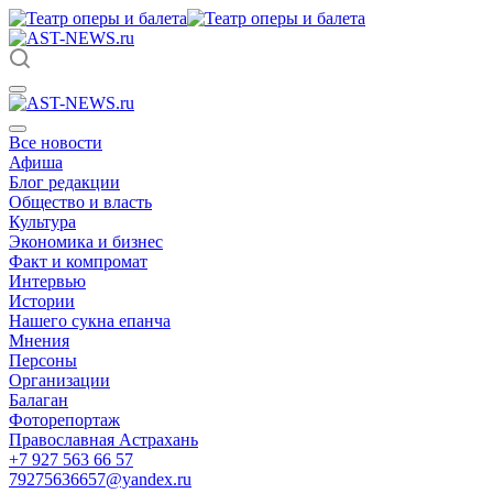
Все новости
Афиша
Блог редакции
Общество и власть
Культура
Экономика и бизнес
Факт и компромат
Интервью
Истории
Нашего сукна епанча
Мнения
Персоны
Организации
Балаган
Фоторепортаж
Православная Астрахань
+7 927 563 66 57
79275636657@yandex.ru