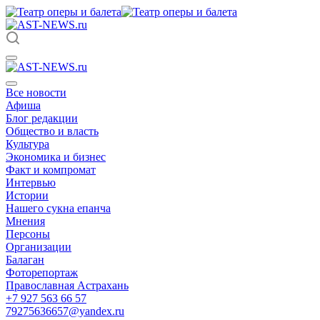
Все новости
Афиша
Блог редакции
Общество и власть
Культура
Экономика и бизнес
Факт и компромат
Интервью
Истории
Нашего сукна епанча
Мнения
Персоны
Организации
Балаган
Фоторепортаж
Православная Астрахань
+7 927 563 66 57
79275636657@yandex.ru