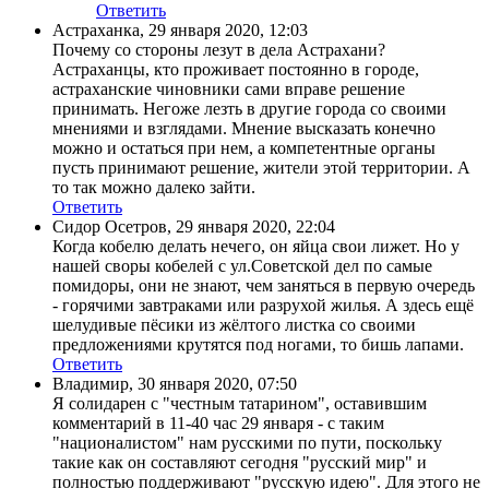
Ответить
Астраханка
,
29 января 2020, 12:03
Почему со стороны лезут в дела Астрахани?
Астраханцы, кто проживает постоянно в городе,
астраханские чиновники сами вправе решение
принимать. Негоже лезть в другие города со своими
мнениями и взглядами. Мнение высказать конечно
можно и остаться при нем, а компетентные органы
пусть принимают решение, жители этой территории. А
то так можно далеко зайти.
Ответить
Сидор Осетров
,
29 января 2020, 22:04
Когда кобелю делать нечего, он яйца свои лижет. Но у
нашей своры кобелей с ул.Советской дел по самые
помидоры, они не знают, чем заняться в первую очередь
- горячими завтраками или разрухой жилья. А здесь ещё
шелудивые пёсики из жёлтого листка со своими
предложениями крутятся под ногами, то бишь лапами.
Ответить
Владимир
,
30 января 2020, 07:50
Я солидарен с "честным татарином", оставившим
комментарий в 11-40 час 29 января - с таким
"националистом" нам русскими по пути, поскольку
такие как он составляют сегодня "русский мир" и
полностью поддерживают "русскую идею". Для этого не