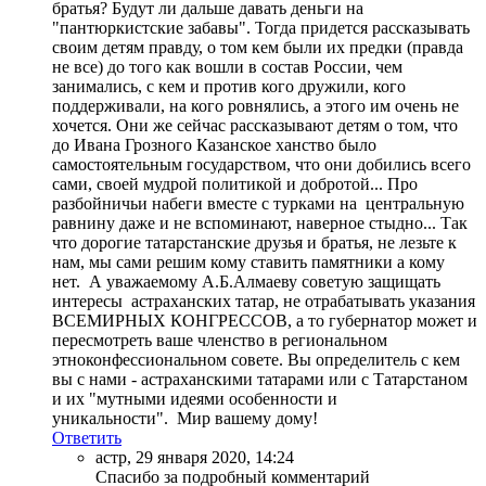
братья? Будут ли дальше давать деньги на
"пантюркистские забавы". Тогда придется рассказывать
своим детям правду, о том кем были их предки (правда
не все) до того как вошли в состав России, чем
занимались, с кем и против кого дружили, кого
поддерживали, на кого ровнялись, а этого им очень не
хочется. Они же сейчас рассказывают детям о том, что
до Ивана Грозного Казанское ханство было
самостоятельным государством, что они добились всего
сами, своей мудрой политикой и добротой... Про
разбойничьи набеги вместе с турками на центральную
равнину даже и не вспоминают, наверное стыдно... Так
что дорогие татарстанские друзья и братья, не лезьте к
нам, мы сами решим кому ставить памятники а кому
нет. А уважаемому А.Б.Алмаеву советую защищать
интересы астраханских татар, не отрабатывать указания
ВСЕМИРНЫХ КОНГРЕССОВ, а то губернатор может и
пересмотреть ваше членство в региональном
этноконфессиональном совете. Вы определитель с кем
вы с нами - астраханскими татарами или с Татарстаном
и их "мутными идеями особенности и
уникальности". Мир вашему дому!
Ответить
астр
,
29 января 2020, 14:24
Спасибо за подробный комментарий