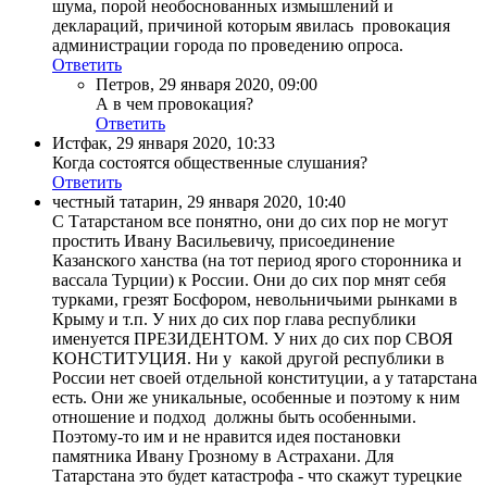
шума, порой необоснованных измышлений и
деклараций, причиной которым явилась провокация
администрации города по проведению опроса.
Ответить
Петров
,
29 января 2020, 09:00
А в чем провокация?
Ответить
Истфак
,
29 января 2020, 10:33
Когда состоятся общественные слушания?
Ответить
честный татарин
,
29 января 2020, 10:40
С Татарстаном все понятно, они до сих пор не могут
простить Ивану Васильевичу, присоединение
Казанского ханства (на тот период ярого сторонника и
вассала Турции) к России. Они до сих пор мнят себя
турками, грезят Босфором, невольничьими рынками в
Крыму и т.п. У них до сих пор глава республики
именуется ПРЕЗИДЕНТОМ. У них до сих пор СВОЯ
КОНСТИТУЦИЯ. Ни у какой другой республики в
России нет своей отдельной конституции, а у татарстана
есть. Они же уникальные, особенные и поэтому к ним
отношение и подход должны быть особенными.
Поэтому-то им и не нравится идея постановки
памятника Ивану Грозному в Астрахани. Для
Татарстана это будет катастрофа - что скажут турецкие