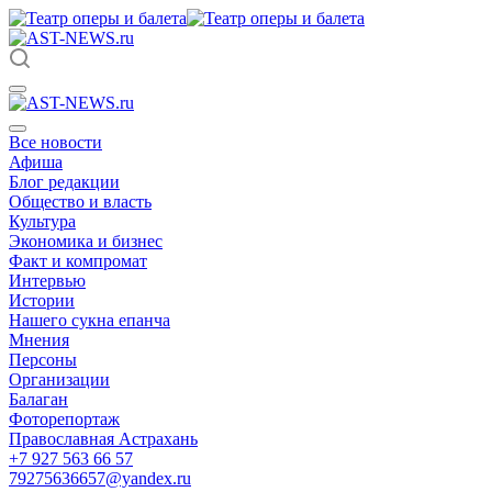
Все новости
Афиша
Блог редакции
Общество и власть
Культура
Экономика и бизнес
Факт и компромат
Интервью
Истории
Нашего сукна епанча
Мнения
Персоны
Организации
Балаган
Фоторепортаж
Православная Астрахань
+7 927 563 66 57
79275636657@yandex.ru