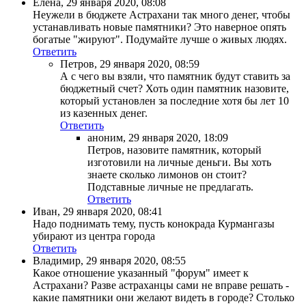
Елена
,
29 января 2020, 08:08
Неужели в бюджете Астрахани так много денег, чтобы
устанавливать новые памятники? Это наверное опять
богатые "жируют". Подумайте лучше о живых людях.
Ответить
Петров
,
29 января 2020, 08:59
А с чего вы взяли, что памятник будут ставить за
бюджетный счет? Хоть один памятник назовите,
который установлен за последние хотя бы лет 10
из казенных денег.
Ответить
аноним
,
29 января 2020, 18:09
Петров, назовите памятник, который
изготовили на личные деньги. Вы хоть
знаете сколько лимонов он стоит?
Подставные личные не предлагать.
Ответить
Иван
,
29 января 2020, 08:41
Надо поднимать тему, пусть конокрада Курмангазы
убирают из центра города
Ответить
Владимир
,
29 января 2020, 08:55
Какое отношение указанный "форум" имеет к
Астрахани? Разве астраханцы сами не вправе решать -
какие памятники они желают видеть в городе? Столько