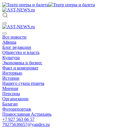
Все новости
Афиша
Блог редакции
Общество и власть
Культура
Экономика и бизнес
Факт и компромат
Интервью
Истории
Нашего сукна епанча
Мнения
Персоны
Организации
Балаган
Фоторепортаж
Православная Астрахань
+7 927 563 66 57
79275636657@yandex.ru