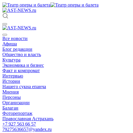
Все новости
Афиша
Блог редакции
Общество и власть
Культура
Экономика и бизнес
Факт и компромат
Интервью
Истории
Нашего сукна епанча
Мнения
Персоны
Организации
Балаган
Фоторепортаж
Православная Астрахань
+7 927 563 66 57
79275636657@yandex.ru