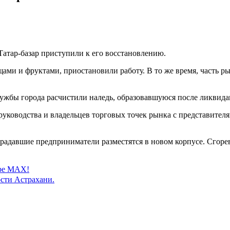
Татар-базар приступили к его восстановлению.
ми и фруктами, приостановили работу. В то же время, часть рын
лужбы города расчистили наледь, образовавшуюся после ликвид
уководства и владельцев торговых точек рынка с представител
страдавшие предприниматели разместятся в новом корпусе. Сгоре
ере MAX!
сти Астрахани.