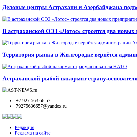
Деловые центры Астрахани и Азербайджана подве
В астраханской ОЭЗ «Лотос» строятся два новых
Территория рынка в Жилгородке вернётся админ
Астраханской рыбой накормят страну-основате
+7 927 563 66 57
79275636657@yandex.ru
Редакция
Реклама на сайте