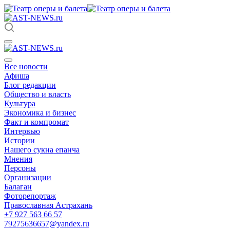
Все новости
Афиша
Блог редакции
Общество и власть
Культура
Экономика и бизнес
Факт и компромат
Интервью
Истории
Нашего сукна епанча
Мнения
Персоны
Организации
Балаган
Фоторепортаж
Православная Астрахань
+7 927 563 66 57
79275636657@yandex.ru