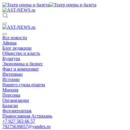
Все новости
Афиша
Блог редакции
Общество и власть
Культура
Экономика и бизнес
Факт и компромат
Интервью
Истории
Нашего сукна епанча
Мнения
Персоны
Организации
Балаган
Фоторепортаж
Православная Астрахань
+7 927 563 66 57
79275636657@yandex.ru