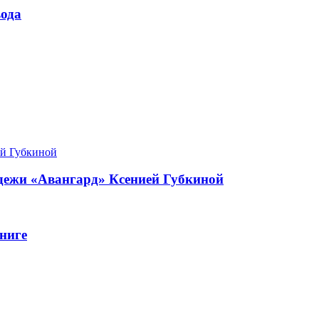
ода
одежи «Авангард» Ксенией Губкиной
ниге