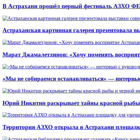
В Астрахани прошёл первый фестиваль АЗХО ФЕ
Астраханская картинная галерея презентовала вы
Марат Джамалетдинов: «Хочу поменять восприят
«Мы не собираемся останавливаться» — интервью
Юрий Никитин раскрывает тайны красной рыбы и
Территория АЗХО открыла в Астрахани площадк