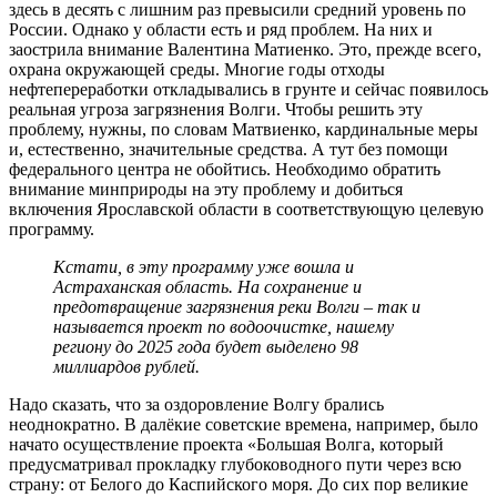
здесь в десять с лишним раз превысили средний уровень по
России. Однако у области есть и ряд проблем. На них и
заострила внимание Валентина Матиенко. Это, прежде всего,
охрана окружающей среды. Многие годы отходы
нефтепереработки откладывались в грунте и сейчас появилось
реальная угроза загрязнения Волги. Чтобы решить эту
проблему, нужны, по словам Матвиенко, кардинальные меры
и, естественно, значительные средства. А тут без помощи
федерального центра не обойтись. Необходимо обратить
внимание минприроды на эту проблему и добиться
включения Ярославской области в соответствующую целевую
программу.
Кстати, в эту программу уже вошла и
Астраханская область. На сохранение и
предотвращение загрязнения реки Волги – так и
называется проект по водоочистке, нашему
региону до 2025 года будет выделено 98
миллиардов рублей.
Надо сказать, что за оздоровление Волгу брались
неоднократно. В далёкие советские времена, например, было
начато осуществление проекта «Большая Волга, который
предусматривал прокладку глубоководного пути через всю
страну: от Белого до Каспийского моря. До сих пор великие