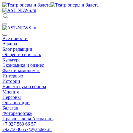
Все новости
Афиша
Блог редакции
Общество и власть
Культура
Экономика и бизнес
Факт и компромат
Интервью
Истории
Нашего сукна епанча
Мнения
Персоны
Организации
Балаган
Фоторепортаж
Православная Астрахань
+7 927 563 66 57
79275636657@yandex.ru