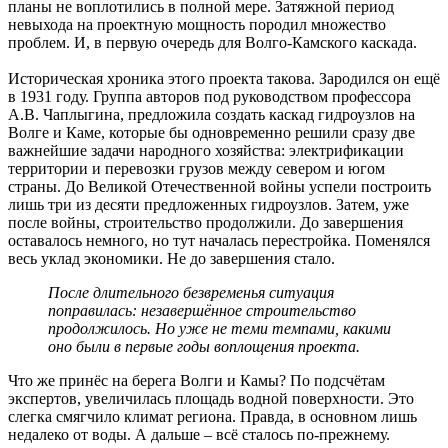
планы не воплотились в полной мере. Затяжной период
невыхода на проектную мощность породил множество
проблем. И, в первую очередь для Волго-Камского каскада.
Историческая хроника этого проекта такова. Зародился он ещё
в 1931 году. Группа авторов под руководством профессора
А.В. Чаплыгина, предложила создать каскад гидроузлов на
Волге и Каме, которые бы одновременно решили сразу две
важнейшие задачи народного хозяйства: электрификации
территории и перевозки грузов между севером и югом
страны. До Великой Отечественной войны успели построить
лишь три из десяти предложенных гидроузлов. Затем, уже
после войны, строительство продолжили. До завершения
оставалось немного, но тут началась перестройка. Поменялся
весь уклад экономики. Не до завершения стало.
После длительного безвременья ситуация
поправилась: незавершённое строительство
продолжилось. Но уже не теми темпами, какими
оно были в первые годы воплощения проекта.
Что же принёс на берега Волги и Камы? По подсчётам
экспертов, увеличилась площадь водной поверхности. Это
слегка смягчило климат региона. Правда, в основном лишь
недалеко от воды. А дальше – всё сталось по-прежнему.