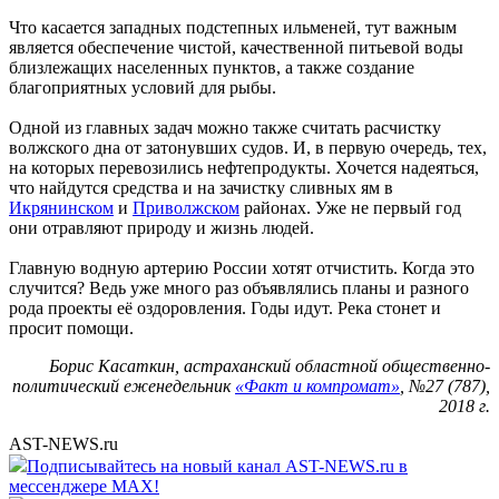
Что касается западных подстепных ильменей, тут важным
является обеспечение чистой, качественной питьевой воды
близлежащих населенных пунктов, а также создание
благоприятных условий для рыбы.
Одной из главных задач можно также считать расчистку
волжского дна от затонувших судов. И, в первую очередь, тех,
на которых перевозились нефтепродукты. Хочется надеяться,
что найдутся средства и на зачистку сливных ям в
Икрянинском
и
Приволжском
районах. Уже не первый год
они отравляют природу и жизнь людей.
Главную водную артерию России хотят отчистить. Когда это
случится? Ведь уже много раз объявлялись планы и разного
рода проекты её оздоровления. Годы идут. Река стонет и
просит помощи.
Борис Касаткин, астраханский областной общественно-
политический еженедельник
«Факт и компромат»
, №27 (787),
2018 г.
AST-NEWS.ru
Подписывайтесь на новый канал AST-NEWS.ru в
мессенджере MAX!