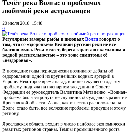
Течёт река Волга: о проблемах
любимой реки астраханцев
20 июля 2018, 15:48
0
Регулярные заморы рыбы в низовьях
Волги
говорят о
том, что со «здоровьем» Великой русской реки не всё
благополучно. Река мелеет, берега зарастают камышом и
водной растительностью – это тоже симптомы её
«нездоровья».
В последние годы периодически возникают дебаты об
оздоровлении одной из крупнейших водных артерий в
Европе. Некоторое время назад, в июне текущего года эту
проблему, подняла на пленарном заседании в Совете
Федерации её руководитель Валентина Матвиенко. «Водная»
проблема была затронута не случайно: обсуждалось развитие
Ярославской области. А она, как известно расположена на
Волге, стало быть, все волжские проблемы присущи и этому
региону.
Ярославская область входит в число наиболее экономически
развитых регионов страны. Темпы промышленного роста