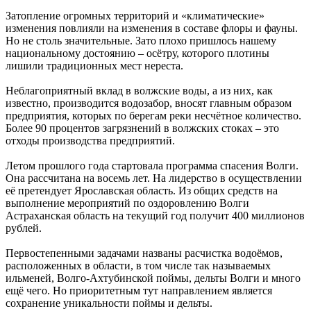
Затопление огромных территорий и «климатические»
изменения повлияли на изменения в составе флоры и фауны.
Но не столь значительные. Зато плохо пришлось нашему
национальному достоянию – осётру, которого плотины
лишили традиционных мест нереста.
Неблагоприятный вклад в волжские воды, а из них, как
известно, производится водозабор, вносят главным образом
предприятия, которых по берегам реки несчётное количество.
Более 90 процентов загрязнений в волжских стоках – это
отходы производства предприятий.
Летом прошлого года стартовала программа спасения Волги.
Она рассчитана на восемь лет. На лидерство в осуществлении
её претендует Ярославская область. Из общих средств на
выполнение мероприятий по оздоровлению Волги
Астраханская область на текущий год получит 400 миллионов
рублей.
Первостепенными задачами названы расчистка водоёмов,
расположенных в области, в том числе так называемых
ильменей, Волго-Ахтубинской поймы, дельты Волги и много
ещё чего. Но приоритетным тут направлением является
сохранение уникальности поймы и дельты.