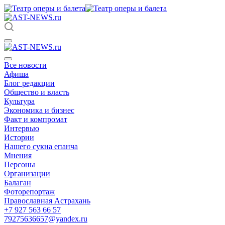
Все новости
Афиша
Блог редакции
Общество и власть
Культура
Экономика и бизнес
Факт и компромат
Интервью
Истории
Нашего сукна епанча
Мнения
Персоны
Организации
Балаган
Фоторепортаж
Православная Астрахань
+7 927 563 66 57
79275636657@yandex.ru