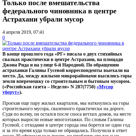
Только после вмешательства
федерального чиновника в центре
Астрахани убрали мусор
4 апреля 2019, 07:41
0
В конце прошлого года «РГ» писала о двух стихийных
свалках практически в центре Астрахани, на площади
Джона Рида и на улице 6-й Народной. По обращению
астраханки Галины Гусевой корреспонденты выехали на
место. Да, между жилыми микрорайонами высились горы
земли вперемешку со строительным и бытовым мусором.
(«Российская газета – Неделя» N 287(7750)
«Мусор
уберут»
).
Проехав еще пару жилых кварталов, мы наткнулись на горы
строительного мусора, сваленного практически на дороге.
Судя по всему, он остался после сноса ветхих домов, на месте
которых выросли новые многоэтажки. По словам Галины
Гусевой, с отходами в центре города она борется не один год
и за это время куда только не обращалась. Получила в ответ
около 30 официальных писем, но проблему это так и не