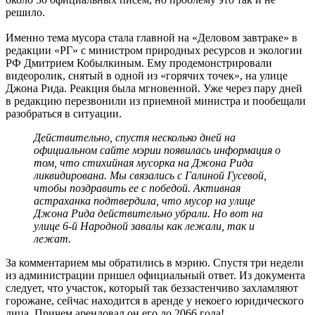
решило.
Именно тема мусора стала главной на «Деловом завтраке» в
редакции «РГ» с министром природных ресурсов и экологии
РФ Дмитрием Кобылкиным. Ему продемонстрировали
видеоролик, снятый в одной из «горячих точек», на улице
Джона Рида. Реакция была мгновенной. Уже через пару дней
в редакцию перезвонили из приемной министра и пообещали
разобраться в ситуации.
Действительно, спустя несколько дней на
официальном сайте мэрии появилась информация о
том, что стихийная мусорка на Джона Рида
ликвидирована. Мы связались с Галиной Гусевой,
чтобы поздравить ее с победой. Активная
астраханка подтвердила, что мусор на улице
Джона Рида действительно убрали. Но вот на
улице 6-й Народной завалы как лежали, так и
лежат.
За комментарием мы обратились в мэрию. Спустя три недели
из администрации пришел официальный ответ. Из документа
следует, что участок, который так беззастенчиво захламляют
горожане, сейчас находится в аренде у некоего юридического
лица. Причем арендовал он его до 2066 года!