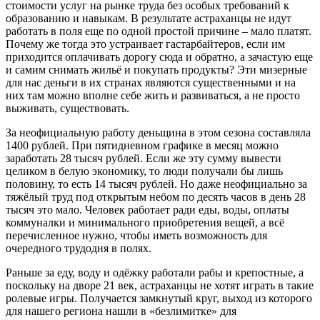
стоимости услуг на рынке труда без особых требований к
образованию и навыкам. В результате астраханцы не идут
работать в поля еще по одной простой причине – мало платят.
Почему же тогда это устраивает гастарбайтеров, если им
приходится оплачивать дорогу сюда и обратно, а зачастую еще
и самим снимать жильё и покупать продукты? Эти мизерные
для нас деньги в их странах являются существенными и на
них там можно вполне себе жить и развиваться, а не просто
выживать, существовать.
За неофициальную работу деньщина в этом сезона составляла
1400 рублей. При пятидневном графике в месяц можно
заработать 28 тысяч рублей. Если же эту сумму вывести
целиком в белую экономику, то люди получали бы лишь
половину, то есть 14 тысяч рублей. Но даже неофициально за
тяжёлый труд под открытым небом по десять часов в день 28
тысяч это мало. Человек работает ради еды, воды, оплаты
коммуналки и минимального приобретения вещей, а всё
перечисленное нужно, чтобы иметь возможность для
очередного трудодня в полях.
Раньше за еду, воду и одёжку работали рабы и крепостные, а
поскольку на дворе 21 век, астраханцы не хотят играть в такие
ролевые игры. Получается замкнутый круг, выход из которого
для нашего региона нашли в «безлимитке» для