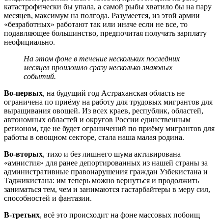
катастрофически бы упала, а самой рыбы хватило бы на пару
месяцев, максимум на полгода. Разумеется, из этой армии
«безработных» работают так или иначе если не все, то
подавляющее большинство, предпочитая получать зарплату
неофициально.
На этом фоне в течение нескольких последних
месяцев произошло сразу несколько знаковых
событий.
Во-первых
, на будущий год Астраханская область не
ограничена по приёму на работу для трудовых мигрантов для
выращивания овощей. Из всех краев, республик, областей,
автономных областей и округов России единственным
регионом, где не будет ограничений по приёму мигрантов для
работы в овощном секторе, стала наша малая родина.
Во-вторых
, тихо и без лишнего шума активирована
«амнистия» для ранее депортированных из нашей страны за
административные правонарушения граждан Узбекистана и
Таджикистана: им теперь можно вернуться и продолжить
заниматься тем, чем и занимаются гастарбайтеры в меру сил,
способностей и фантазии.
В-третьих
, всё это происходит на фоне массовых побоищ