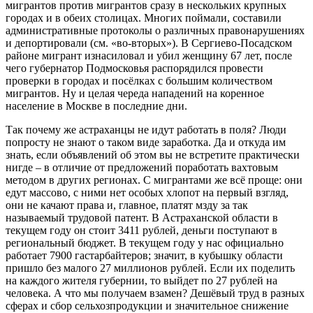
мигрантов против мигрантов сразу в нескольких крупных
городах и в обеих столицах. Многих поймали, составили
административные протоколы о различных правонарушениях
и депортировали (см. «во-вторых»). В Сергиево-Посадском
районе мигрант изнасиловал и убил женщину 67 лет, после
чего губернатор Подмосковья распорядился провести
проверки в городах и посёлках с большим количеством
мигрантов. Ну и целая череда нападений на коренное
население в Москве в последние дни.
Так почему же астраханцы не идут работать в поля? Люди
попросту не знают о таком виде заработка. Да и откуда им
знать, если объявлений об этом вы не встретите практически
нигде – в отличие от предложений поработать вахтовым
методом в других регионах. С мигрантами же всё проще: они
едут массово, с ними нет особых хлопот на первый взгляд,
они не качают права и, главное, платят мзду за так
называемый трудовой патент. В Астраханской области в
текущем году он стоит 3411 рублей, деньги поступают в
региональный бюджет. В текущем году у нас официально
работает 7900 гастарбайтеров; значит, в кубышку области
пришло без малого 27 миллионов рублей. Если их поделить
на каждого жителя губернии, то выйдет по 27 рублей на
человека. А что мы получаем взамен? Дешёвый труд в разных
сферах и сбор сельхозпродукции и значительное снижение