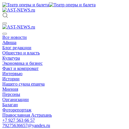
Все новости
Афиша
Блог редакции
Общество и власть
Культура
Экономика и бизнес
Факт и компромат
Интервью
Истории
Нашего сукна епанча
Мнения
Персоны
Организации
Балаган
Фоторепортаж
Православная Астрахань
+7 927 563 66 57
79275636657@yandex.ru