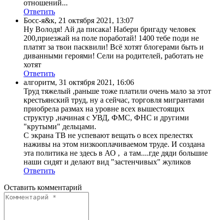
отношений...
Ответить
Босс-я&к
,
21 октября 2021, 13:07
Ну Володя! Ай да писака! Набери бригаду человек
200,приезжай на поле поработай! 1400 тебе поди не
платят за твои пасквили! Всё хотят блогерами быть и
диванными героями! Сели на родителей, работать не
хотят
Ответить
алгоритм
,
31 октября 2021, 16:06
Труд тяжелый ,раньше тоже платили очень мало за этот
крестьянский труд, ну а сейчас, торговля мигрантами
приобрела размах на уровне всех вышестоящих
структур ,начиная с УВД, ФМС, ФНС и другими
"крутыми" дельцами.
С экрана ТВ не успевают вещать о всех прелестях
наживы на этом низкооплачиваемом труде. И создана
эта политика не здесь в АО , а там....где дяди большие
наши сидят и делают вид "застенчивых" жуликов
Ответить
Оставить комментарий