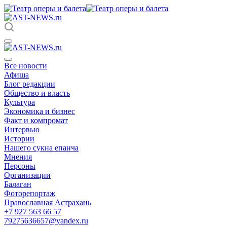
Все новости
Афиша
Блог редакции
Общество и власть
Культура
Экономика и бизнес
Факт и компромат
Интервью
Истории
Нашего сукна епанча
Мнения
Персоны
Организации
Балаган
Фоторепортаж
Православная Астрахань
+7 927 563 66 57
79275636657@yandex.ru