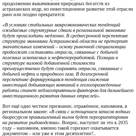
продолжении выкачивания природных богатств из
астраханских недр, но инвестиционное развитие этой отрасли
рано или поздно прекратится:
«В условиях стабильных макроэкономических тенденций
ожидаемые структурные сдвиги в региональной экономике
будут происходить медленно. В среднесрочной перспективе
структура экономики Астраханской области не претерпит
значительных изменений – основу рыночной специализации
продолжат составлять отрасли, связанные с добычей
полезных ископаемых и нефтепереработкой. Позиции в
структуре валовой добавленной стоимости
преимущественно будут сохранять отрасли, связанные с
добычей нефти и природного газа. В долгосрочной
перспективе формирующаяся тенденция снижения
инвестиций добывающих компаний в геологоразведочные
работы станет неблагоприятным фактором для дальнейшего
инвестиционного развития данных отраслей»
.
Вот ещё одно честное признание, отражённое, напомним, в
региональном законе:
«В связи с истощением запасов водных
биоресурсов промышленный вылов будет переориентирован
на развитие рыбоводства»
. Вопрос, наступит ли это к 2035
году – напомним, именно такой горизонт охватывается
документом – или уже в этом десятилетии?..