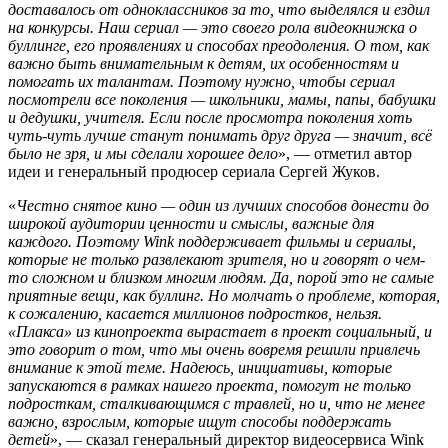
доставалось от одноклассников за то, что выделялся и ездил
на конкурсы. Наш сериал — это своего рола видеокнижка о
буллинге, его проявлениях и способах преодоления. О том, как
важно быть внимательным к детям, их особенностям и
помогать их талантам. Поэтому нужно, чтобы сериал
посмотрели все поколения — школьники, мамы, папы, бабушки
и дедушки, учителя. Если после просмотра поколения хоть
чуть-чуть лучше станут понимать друг друга — значит, всё
было не зря, и мы сделали хорошее дело
», — отметил автор
идеи и генеральный продюсер сериала Сергей Жуков.
«
Честно снятое кино — один из лучших способов донести до
широкой аудитории ценности и смыслы, важные для
каждого. Поэтому Wink поддерживает фильмы и сериалы,
которые не только развлекают зрителя, но и говорят о чем-
то сложном и близком многим людям. Да, порой это не самые
приятные вещи, как буллинг. Но молчать о проблеме, которая,
к сожалению, касается миллионов подростков, нельзя.
«Плакса» из кинопроекта вырастает в проект социальный, и
это говорит о том, что мы очень вовремя решили привлечь
внимание к этой теме. Надеюсь, инициативы, которые
запускаются в рамках нашего проекта, помогут не только
подросткам, сталкивающимся с травлей, но и, что не менее
важно, взрослым, которые ищут способы поддержать
детей
», — сказал генеральный директор видеосервиса Wink