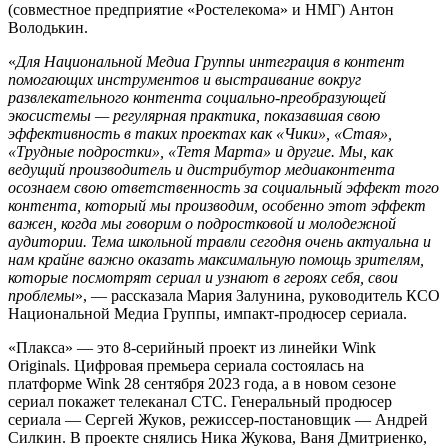
(совместное предприятие «Ростелекома» и НМГ) Антон
Володькин.
«
Для Национальной Медиа Группы интеграция в контент
помогающих инструментов и выстраивание вокруг
развлекательного контента социально-преобразующей
экосистемы — регулярная практика, показавшая свою
эффективность в таких проектах как «Чики», «Стая»,
«Трудные подростки», «Тетя Марта» и другие. Мы, как
ведущий производитель и дистрибутор медиаконтента
осознаем свою ответственность за социальный эффект того
контента, который мы производим, особенно этот эффект
важен, когда мы говорим о подростковой и молодежной
аудитории. Тема школьной травли сегодня очень актуальна и
нам крайне важно оказать максимальную помощь зрителям,
которые посмотрят сериал и узнают в героях себя, свои
проблемы
», — рассказала Мария Залунина, руководитель КСО
Национальной Медиа Группы, импакт-продюсер сериала.
«Плакса» — это 8-серийный проект из линейки Wink
Originals. Цифровая премьера сериала состоялась на
платформе Wink 28 сентября 2023 года, а в новом сезоне
сериал покажет телеканал СТС. Генеральный продюсер
сериала — Сергей Жуков, режиссер-постановщик — Андрей
Силкин. В проекте снялись Ника Жукова, Ваня Дмитриенко,