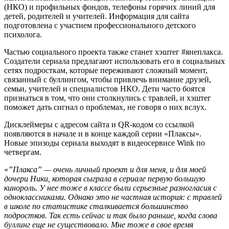
(НКО) и профильных фондов, телефоны горячих линий для
детей, родителей и учителей. Информация для сайта
подготовлена с участием профессионального детского
психолога.
Частью социального проекта также станет хэштег #янеплакса.
Создатели сериала предлагают использовать его в социальных
сетях подросткам, которые переживают сложный момент,
связанный с буллингом, чтобы привлечь внимание друзей,
семьи, учителей и специалистов НКО. Дети часто боятся
признаться в том, что они столкнулись с травлей, и хэштег
поможет дать сигнал о проблемах, не говоря о них вслух.
Дисклеймеры с адресом сайта и QR-кодом со ссылкой
появляются в начале и в конце каждой серии «Плаксы».
Новые эпизоды сериала выходят в видеосервисе Wink по
четвергам.
«
”Плакса” — очень личный проект и для меня, и для моей
дочери Ники, которая сыграла в сериале первую большую
кинороль. У нее тоже в классе были серьезные разногласия с
одноклассниками. Однако это не частная история: с травлей
в школе по статистике сталкивается большинство
подростков. Так есть сейчас и так было раньше, когда слова
буллинг еще не существовало. Мне тоже в свое время