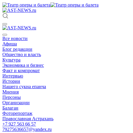
Все новости
Афиша
Блог редакции
Общество и власть
Культура
Экономика и бизнес
Факт и компромат
Интервью
Истории
Нашего сукна епанча
Мнения
Персоны
Организации
Балаган
Фоторепортаж
Православная Астрахань
+7 927 563 66 57
79275636657@yandex.ru