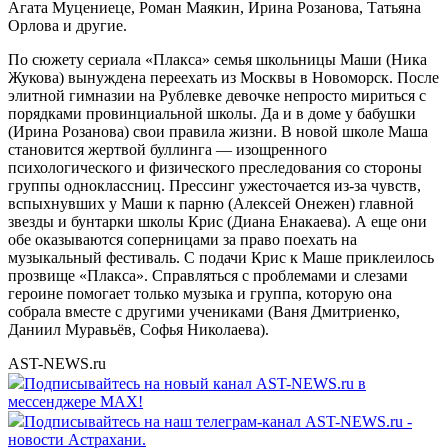
Агата Муцениеце, Роман Маякин, Ирина Розанова, Татьяна
Орлова и другие.
По сюжету сериала «Плакса» семья школьницы Маши (Ника
Жукова) вынуждена переехать из Москвы в Новоморск. После
элитной гимназии на Рублевке девочке непросто мириться с
порядками провинциальной школы. Да и в доме у бабушки
(Ирина Розанова) свои правила жизни. В новой школе Маша
становится жертвой буллинга — изощренного
психологического и физического преследования со стороны
группы одноклассниц. Прессинг ужесточается из-за чувств,
вспыхнувших у Маши к парню (Алексей Онежен) главной
звезды и бунтарки школы Крис (Диана Енакаева). А еще они
обе оказываются соперницами за право поехать на
музыкальный фестиваль. С подачи Крис к Маше приклеилось
прозвище «Плакса». Справляться с проблемами и слезами
героине помогает только музыка и группа, которую она
собрала вместе с другими учениками (Ваня Дмитриенко,
Даниил Муравьёв, Софья Николаева).
AST-NEWS.ru
Подписывайтесь на новый канал AST-NEWS.ru в
мессенджере MAX!
Подписывайтесь на наш телеграм-канал AST-NEWS.ru -
новости Астрахани.