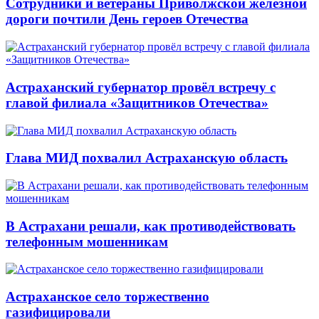
Сотрудники и ветераны Приволжской железной
дороги почтили День героев Отечества
Астраханский губернатор провёл встречу с
главой филиала «Защитников Отечества»
Глава МИД похвалил Астраханскую область
В Астрахани решали, как противодействовать
телефонным мошенникам
Астраханское село торжественно
газифицировали