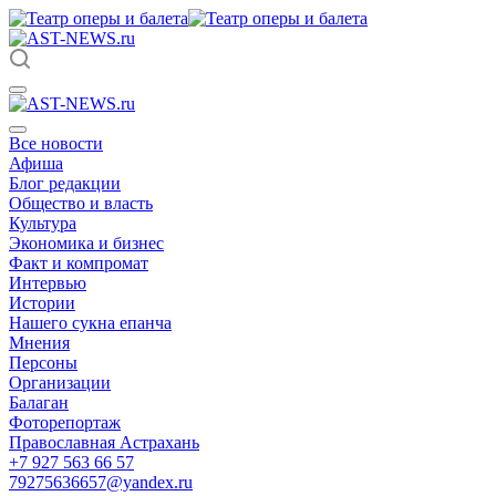
Все новости
Афиша
Блог редакции
Общество и власть
Культура
Экономика и бизнес
Факт и компромат
Интервью
Истории
Нашего сукна епанча
Мнения
Персоны
Организации
Балаган
Фоторепортаж
Православная Астрахань
+7 927 563 66 57
79275636657@yandex.ru