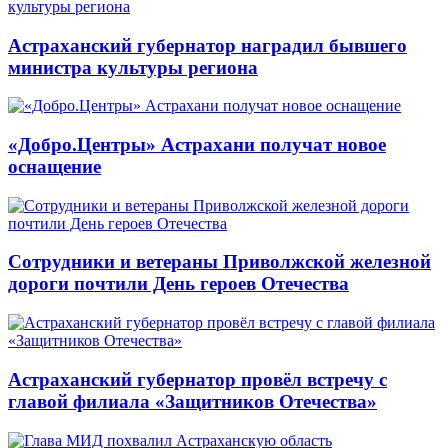
Астраханский губернатор наградил бывшего
министра культуры региона
«Добро.Центры» Астрахани получат новое
оснащение
Сотрудники и ветераны Приволжской железной
дороги почтили День героев Отечества
Астраханский губернатор провёл встречу с
главой филиала «Защитников Отечества»