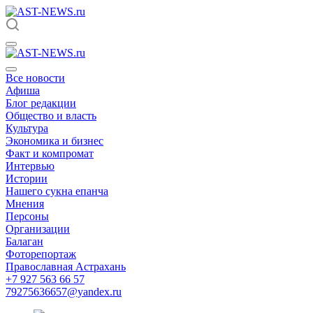
Все новости
Афиша
Блог редакции
Общество и власть
Культура
Экономика и бизнес
Факт и компромат
Интервью
Истории
Нашего сукна епанча
Мнения
Персоны
Организации
Балаган
Фоторепортаж
Православная Астрахань
+7 927 563 66 57
79275636657@yandex.ru