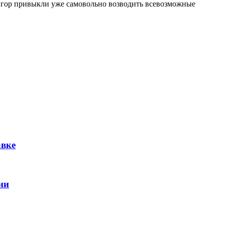
х гор привыкли уже самовольно возводить всевозможные
авке
ни