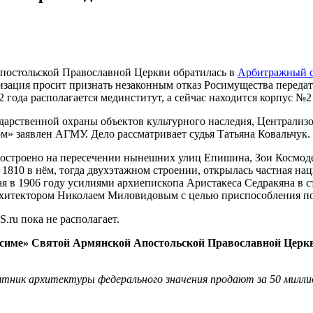
постольской Православной Церкви обратилась в
Арбитражный 
зация просит признать незаконным отказ Росимущества передат
2 года располагается мединститут, а сейчас находится корпус №
дарственной охраны объектов культурного наследия, Централиз
» заявлен АГМУ. Дело рассматривает судья Татьяна Ковальчук.
 построено на пересечении нынешних улиц Епишина, Зои Космоде
 1810 в нём, тогда двухэтажном строении, открылась частная на
ая в 1906 году усилиями архиепископа Аристакеса Седракяна в с
 архитектором Николаем Миловидовым с целью приспособления п
u пока не располагает.
псиме» Святой Армянской Апостольской Православной Церк
тник архитектуры федерального значения продают за 50 миллио