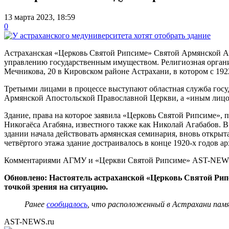
13 марта 2023, 18:59
0
Астраханская «Церковь Святой Рипсиме» Святой Армянской А
управлению государственным имуществом. Религиозная органи
Мечникова, 20 в Кировском районе Астрахани, в котором с 192
Третьими лицами в процессе выступают областная служба госу
Армянской Апостольской Православной Церкви, а «иным лицом
Здание, права на которое заявила «Церковь Святой Рипсиме»,
Никогаёса Агабяна, известного также как Николай Агабабов. В
здании начала действовать армянская семинария, вновь открыт
четвёртого этажа здание достраивалось в конце 1920-х годов
Комментариями АГМУ и «Церкви Святой Рипсиме» AST-NEWS.r
Обновлено: Настоятель астраханской «Церковь Святой Ри
точкой зрения на ситуацию.
Ранее
сообщалось
, что расположенный в Астрахани памя
AST-NEWS.ru