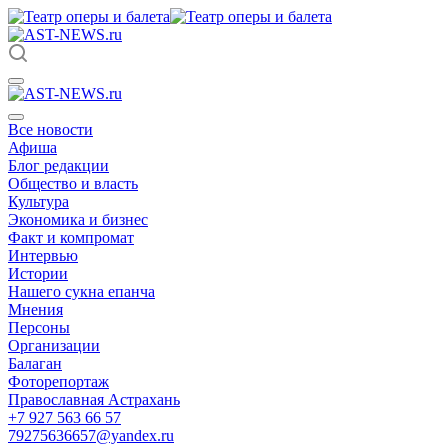
Все новости
Афиша
Блог редакции
Общество и власть
Культура
Экономика и бизнес
Факт и компромат
Интервью
Истории
Нашего сукна епанча
Мнения
Персоны
Организации
Балаган
Фоторепортаж
Православная Астрахань
+7 927 563 66 57
79275636657@yandex.ru