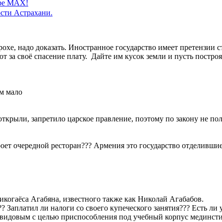
ере MAX!
сти Астрахани.
Горохе, надо доказать. Иностранное государство имеет претензии 
 за своё спасение плату. Дайте им кусок земли и пусть построят
им мало
 открыли, запретило царское правление, поэтому по закону не п
роет очередной ресторан??? Армения это государство отделившиес
икогаёса Агабяна, известного также как Николай Агабабов.
 Заплатил ли налоги со своего купеческого занятия??? Есть ли 
идовым с целью приспособления под учебный корпус мединститу