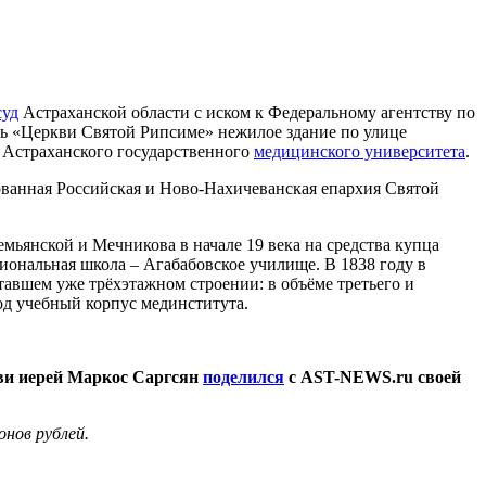
суд
Астраханской области с иском к Федеральному агентству по
ь «Церкви Святой Рипсиме» нежилое здание по улице
2 Астраханского государственного
медицинского университета
.
ованная Российская и Ново-Нахичеванская епархия Святой
мьянской и Мечникова в начале 19 века на средства купца
циональная школа – Агабабовское училище. В 1838 году в
тавшем уже трёхэтажном строении: в объёме третьего и
од учебный корпус мединститута.
ви иерей Маркос Саргсян
поделился
с AST-NEWS.ru своей
нов рублей.