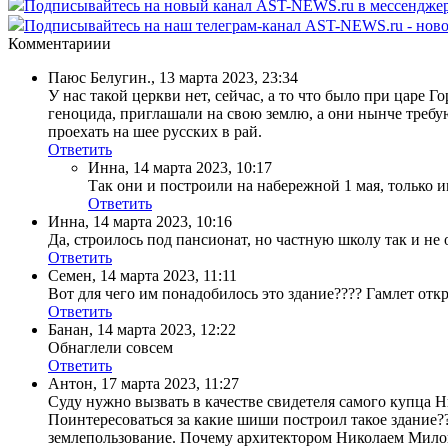
Подписывайтесь на новый канал AST-NEWS.ru в мессендж
Подписывайтесь на наш телеграм-канал AST-NEWS.ru - ново
Комментариии
Паюс Белугин.
,
13 марта 2023, 23:34
У нас такой церкви нет, сейчас, а то что было при царе 
геноцида, приглашали на свою землю, а они нынче требуют
проехать на шее русских в рай.
Ответить
Инна
,
14 марта 2023, 10:17
Так они и построили на набережной 1 мая, только 
Ответить
Инна
,
14 марта 2023, 10:16
Да, строилось под пансионат, но частную школу так и не
Ответить
Семен
,
14 марта 2023, 11:11
Вот для чего им понадобилось это здание???? Гамлет отк
Ответить
Банан
,
14 марта 2023, 12:22
Обнаглели совсем
Ответить
Антон
,
17 марта 2023, 11:27
Суду нужно вызвать в качестве свидетеля самого купца Н
Поинтересоваться за какие шиши построил такое здание???
землепользование. Почему архитектором Николаем Милов