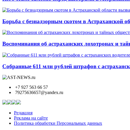
Борьба с безнадзорным скотом в Астраханской о
Воспоминания об астраханских лохотронах и тай
Собранные 611 млн рублей штрафов с астрахански
+7 927 563 66 57
79275636657@yandex.ru
Редакция
Реклама на сайте
Политика обработки Персональных данных