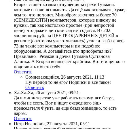
Егорка станет козлом отпущения за грехи Гутмана,
которые начали всплывать. Да ещё как всплывать, хуже,
чем то, что не тонет. Минобром закуплены более 70
(СЕМИДЕСЯТИ) компьютеров, которые никому не
нужны, так как настолько простые (при непростой
цене), что даже в детский сад не годятся. Из 202
миллионов руб. на ЦЕНТР ОДАРЕННЫХ ДЕТЕЙ в
регионе (о котором уже отчитались) успели разбазарить
73 на такие вот компьютеры и им подобное
оборудование. А догадайтесь кто приобретал их?
Правильно - Резаков и дочка Гутмана Султанова
Алинка. А Егорка всплывает крайним. Вот и ищет кого
подставить вместо себя.
Ответить
Сомневающийся
,
26 августа 2021, 11:13
Ну, период то не его? Подписи и всё такое!
Ответить
Ха-Ха-Ха
,
26 августа 2021, 09:51
Да в министерстве уже работать некому, все бегут,
чтобы не сесть. Вот и ищут очередного зиц-
председателя Фунта, да еще бездвоздмездно, то есть
даром.
Ответить
Петр Иванович
,
27 августа 2021, 05:11
Нужен мужик, который сможет прокормить двух