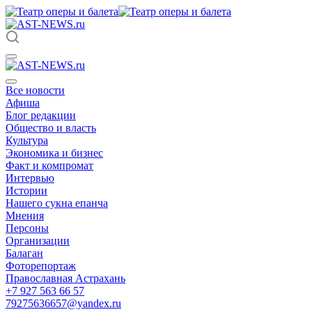
Все новости
Афиша
Блог редакции
Общество и власть
Культура
Экономика и бизнес
Факт и компромат
Интервью
Истории
Нашего сукна епанча
Мнения
Персоны
Организации
Балаган
Фоторепортаж
Православная Астрахань
+7 927 563 66 57
79275636657@yandex.ru