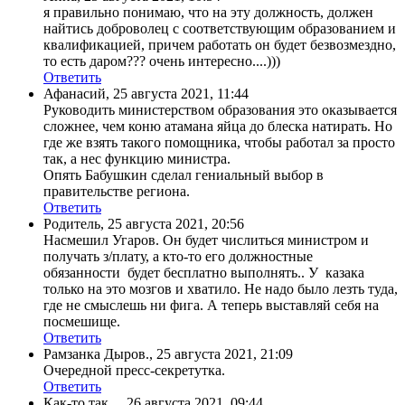
я правильно понимаю, что на эту должность, должен
найтись доброволец с соответствующим образованием и
квалификацией, причем работать он будет безвозмездно,
то есть даром??? очень интересно....)))
Ответить
Афанасий
,
25 августа 2021, 11:44
Руководить министерством образования это оказывается
сложнее, чем коню атамана яйца до блеска натирать. Но
где же взять такого помощника, чтобы работал за просто
так, а нес функцию министра.
Опять Бабушкин сделал гениальный выбор в
правительстве региона.
Ответить
Родитель
,
25 августа 2021, 20:56
Насмешил Угаров. Он будет числиться министром и
получать з/плату, а кто-то его должностные
обязанности будет бесплатно выполнять.. У казака
только на это мозгов и хватило. Не надо было лезть туда,
где не смыслешь ни фига. А теперь выставляй себя на
посмешище.
Ответить
Рамзанка Дыров.
,
25 августа 2021, 21:09
Очередной пресс-секретутка.
Ответить
Как-то так...
,
26 августа 2021, 09:44