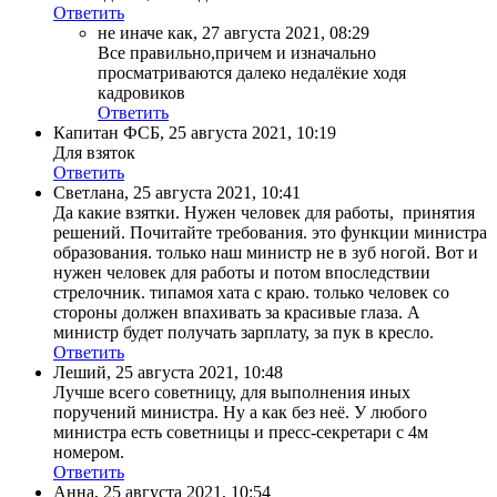
Ответить
не иначе как
,
27 августа 2021, 08:29
Все правильно,причем и изначально
просматриваются далеко недалёкие ходя
кадровиков
Ответить
Капитан ФСБ
,
25 августа 2021, 10:19
Для взяток
Ответить
Светлана
,
25 августа 2021, 10:41
Да какие взятки. Нужен человек для работы, принятия
решений. Почитайте требования. это функции министра
образования. только наш министр не в зуб ногой. Вот и
нужен человек для работы и потом впоследствии
стрелочник. типамоя хата с краю. только человек со
стороны должен впахивать за красивые глаза. А
министр будет получать зарплату, за пук в кресло.
Ответить
Леший
,
25 августа 2021, 10:48
Лучше всего советницу, для выполнения иных
поручений министра. Ну а как без неё. У любого
министра есть советницы и пресс-секретари с 4м
номером.
Ответить
Анна
,
25 августа 2021, 10:54