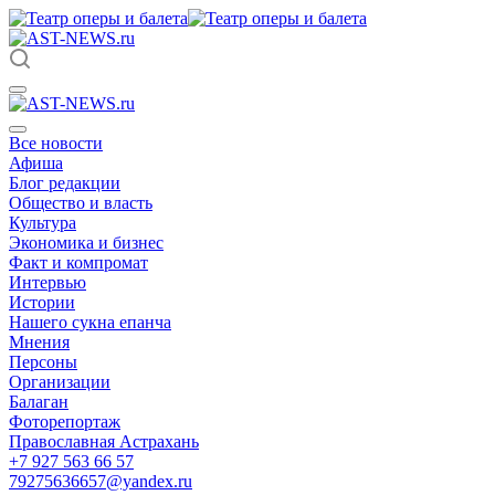
Все новости
Афиша
Блог редакции
Общество и власть
Культура
Экономика и бизнес
Факт и компромат
Интервью
Истории
Нашего сукна епанча
Мнения
Персоны
Организации
Балаган
Фоторепортаж
Православная Астрахань
+7 927 563 66 57
79275636657@yandex.ru