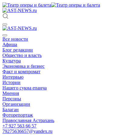
Все новости
Афиша
Блог редакции
Общество и власть
Культура
Экономика и бизнес
Факт и компромат
Интервью
Истории
Нашего сукна епанча
Мнения
Персоны
Организации
Балаган
Фоторепортаж
Православная Астрахань
+7 927 563 66 57
79275636657@yandex.ru