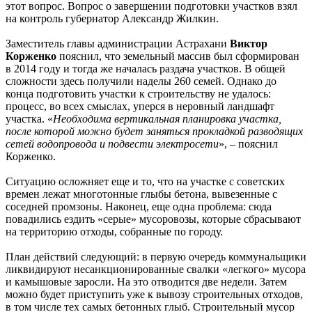
этот вопрос. Вопрос о завершении подготовки участков взял
на контроль губернатор Александр Жилкин.
Заместитель главы администрации Астрахани
Виктор
Корженко
пояснил, что земельный массив был сформирован
в 2014 году и тогда же началась раздача участков. В общей
сложности здесь получили наделы 260 семей. Однако до
конца подготовить участки к строительству не удалось:
процесс, во всех смыслах, уперся в неровный ландшафт
участка. «
Необходима вертикальная планировка участка,
после которой можно будет заняться прокладкой разводящих
сетей водопровода и подвести электросети
», – пояснил
Корженко.
Ситуацию осложняет еще и то, что на участке с советских
времен лежат многотонные глыбы бетона, вывезенные с
соседней промзоны. Наконец, еще одна проблема: сюда
повадились ездить «серые» мусоровозы, которые сбрасывают
на территорию отходы, собранные по городу.
План действий следующий: в первую очередь коммунальщики
ликвидируют несанкционированные свалки «легкого» мусора
и камышовые заросли. На это отводится две недели. Затем
можно будет приступить уже к вывозу строительных отходов,
в том числе тех самых бетонных глыб. Строительный мусор