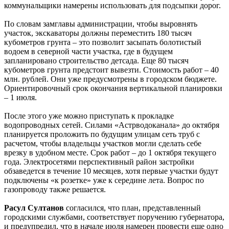
коммунальщики намерены использовать для подсыпки дорог.
По словам замглавы администрации, чтобы выровнять
участок, экскаваторы должны переместить 180 тысяч
кубометров грунта – это позволит засыпать болотистый
водоем в северной части участка, где в будущем
запланировано строительство детсада. Еще 80 тысяч
кубометров грунта предстоит вывезти. Стоимость работ – 40
млн. рублей. Они уже предусмотрены в городском бюджете.
Ориентировочный срок окончания вертикальной планировки
– 1 июля.
После этого уже можно приступать к прокладке
водопроводных сетей. Силами «Астрводоканала» до октября
планируется проложить по будущим улицам сеть труб с
расчетом, чтобы владельцы участков могли сделать себе
врезку в удобном месте. Срок работ – до 1 октября текущего
года. Электросетями перспективный район застройки
обзаведется в течение 10 месяцев, хотя первые участки будут
подключены «к розетке» уже к середине лета. Вопрос по
газопроводу также решается.
Расул Султанов
согласился, что план, представленный
городскими службами, соответствует поручению губернатора,
и предупредил, что в начале июля намерен провести еще одно