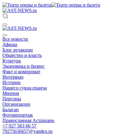
Все новости
Афиша
Блог редакции
Общество и власть
Культура
Экономика и бизнес
Факт и компромат
Интервью
Истории
Нашего сукна епанча
Мнения
Персоны
Организации
Балаган
Фоторепортаж
Православная Астрахань
+7 927 563 66 57
79275636657@yandex.ru