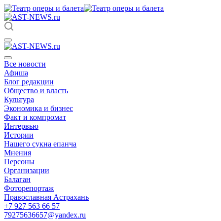
Все новости
Афиша
Блог редакции
Общество и власть
Культура
Экономика и бизнес
Факт и компромат
Интервью
Истории
Нашего сукна епанча
Мнения
Персоны
Организации
Балаган
Фоторепортаж
Православная Астрахань
+7 927 563 66 57
79275636657@yandex.ru