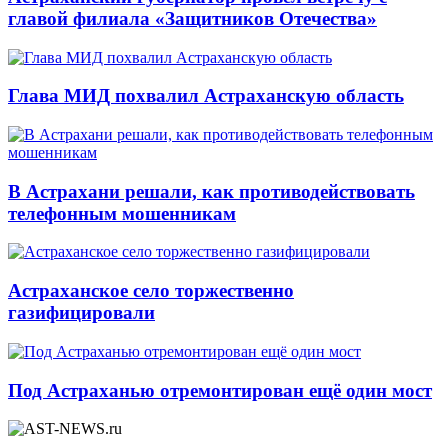
главой филиала «Защитников Отечества»
Глава МИД похвалил Астраханскую область
В Астрахани решали, как противодействовать
телефонным мошенникам
Астраханское село торжественно
газифицировали
Под Астраханью отремонтирован ещё один мост