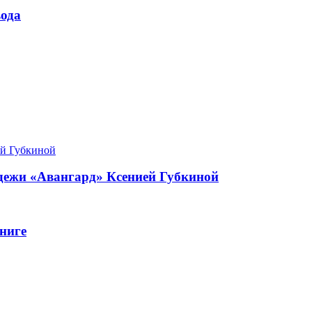
ода
одежи «Авангард» Ксенией Губкиной
ниге