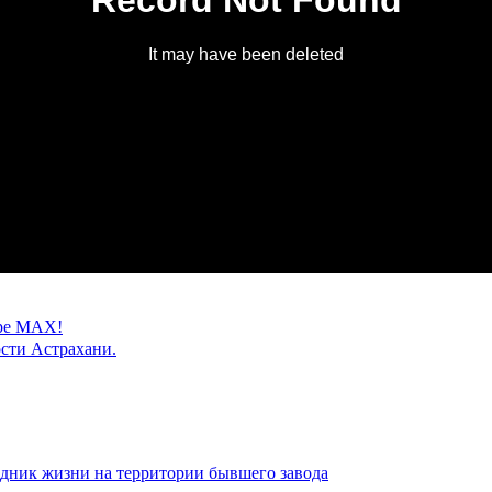
ере MAX!
сти Астрахани.