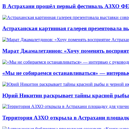
В Астрахани прошёл первый фестиваль АЗХО ФЕ
Астраханская картинная галерея презентовала вы
Марат Джамалетдинов: «Хочу поменять восприят
«Мы не собираемся останавливаться» — интервью
Юрий Никитин раскрывает тайны красной рыбы и
Территория АЗХО открыла в Астрахани площадк