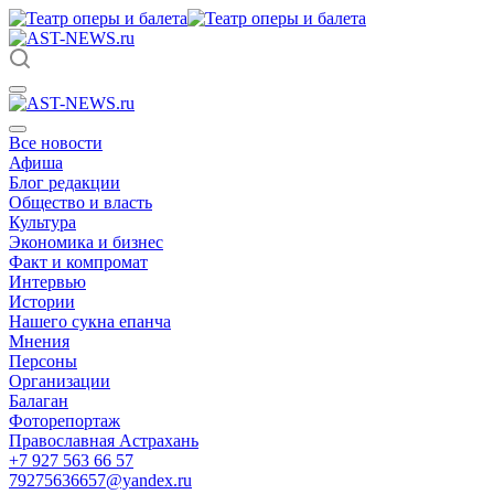
Все новости
Афиша
Блог редакции
Общество и власть
Культура
Экономика и бизнес
Факт и компромат
Интервью
Истории
Нашего сукна епанча
Мнения
Персоны
Организации
Балаган
Фоторепортаж
Православная Астрахань
+7 927 563 66 57
79275636657@yandex.ru