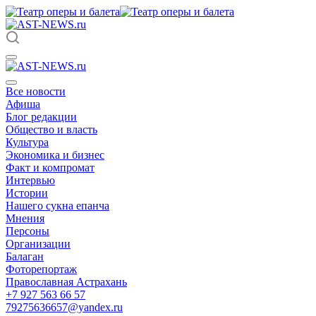
Все новости
Афиша
Блог редакции
Общество и власть
Культура
Экономика и бизнес
Факт и компромат
Интервью
Истории
Нашего сукна епанча
Мнения
Персоны
Организации
Балаган
Фоторепортаж
Православная Астрахань
+7 927 563 66 57
79275636657@yandex.ru