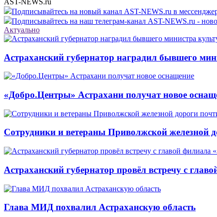
AST-NEWS.ru
Подписывайтесь на новый канал AST-NEWS.ru в мессендж
Подписывайтесь на наш телеграм-канал AST-NEWS.ru - ново
Актуально
Астраханский губернатор наградил бывшего мин
«Добро.Центры» Астрахани получат новое оснащ
Сотрудники и ветераны Приволжской железной до
Астраханский губернатор провёл встречу с глав
Глава МИД похвалил Астраханскую область