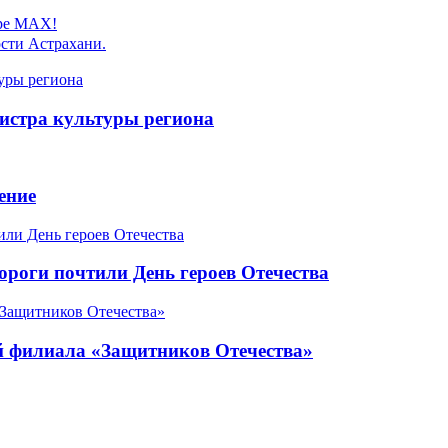
ере MAX!
сти Астрахани.
истра культуры региона
ение
роги почтили День героев Отечества
ой филиала «Защитников Отечества»