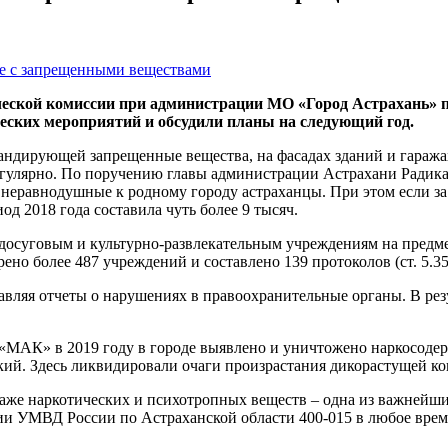
тической комиссии при администрации МО «Город Астрахань»
ских мероприятий и обсудили планы на следующий год.
андирующей запрещенные вещества, на фасадах зданий и гараж
улярно. По поручению главы администрации Астрахани Радика Х
неравнодушные к родному городу астраханцы. При этом если за 
од 2018 года составила чуть более 9 тысяч.
 досуговым и культурно-развлекательным учреждениям на предм
ерено более 487 учреждений и составлено 139 протоколов (ст. 5.3
ляя отчеты о нарушениях в правоохранительные органы. В резу
«МАК» в 2019 году в городе выявлено и уничтожено наркосодерж
кий. Здесь ликвидировали очаги произрастания дикорастущей к
аже наркотических и психотропных веществ – одна из важнейши
и УМВД России по Астраханской области 400-015 в любое врем