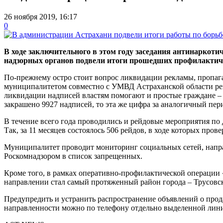
26 ноября 2019, 16:17
0
В ходе заключительного в этом году заседания антинарко
надзорных органов подвели итоги прошедших профилактиче
По-прежнему остро стоит вопрос ликвидации рекламы, пропаг
муниципалитетом совместно с УМВД Астраханской области рег
ликвидации надписей властям помогают и простые граждане – 
закрашено 9927 надписей, то эта же цифра за аналогичный пери
В течение всего года проводились и рейдовые мероприятия по
Так, за 11 месяцев состоялось 506 рейдов, в ходе которых пров
Муниципалитет проводит мониторинг социальных сетей, направ
Роскомнадзором в список запрещенных.
Кроме того, в рамках оперативно-профилактической операции 
направлении стал самый протяженный район города – Трусовс
Предупредить и устранить распространение объявлений о прод
направленности можно по телефону отдельно выделенной лини