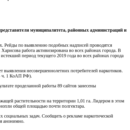
 представители муниципалитета, районных администраций и
ах. Рейды по выявлению подобных надписей проводятся
арисова работа активизирована во всех районах города. В
истекший период текущего 2019 года во всех районах города
ет выявления несовершеннолетних потребителей наркотиков.
5 ч. 1 КоАП РФ).
льтате проделанной работы 89 сайтов занесены
ащей растительности на территории 1,01 га. Лидером в этом
онопли общей площадью почти полгектара.
х социальных задач. Сообщить о рекламе наркотической
я анонимно.