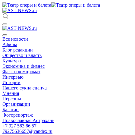
Все новости
Афиша
Блог редакции
Общество и власть
Культура
Экономика и бизнес
Факт и компромат
Интервью
Истории
Нашего сукна епанча
Мнения
Персоны
Организации
Балаган
Фоторепортаж
Православная Астрахань
+7 927 563 66 57
79275636657@yandex.ru