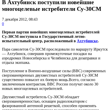
В Ахтубинск поступили новейшие
многоцелевые истребители Су-30СМ
7 декабря 2012, 08:43
0
Первая партия новейших многоцелевых истребителей
Су-30СМ поступила в Государственный летно-
испытательный центр, расположенный в
Ахтубинске
.
Пара самолетов Су-30СМ проследовали по маршруту Иркутск
— Ахтубинск, совершив промежуточные посадки на
аэродромах Новосибирска и Челябинска для дозаправки и
отдыха экипажа.
Поступление в Военно-воздушные силы (ВВС) современных
сверхманевренных двухместных истребителей Су-30СМ
существенно повысит их боевую мощь.Всего, согласно
заключенным контрактам, ВВС России получат около 30
новых многоцелевых истребителей.
Двухместный истребитель Су-30СМ обладает
сверхманевренностью, оснащен радиолокатором с
фазированной антенной решеткой, способен применять