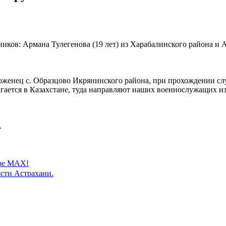
ков: Армана Тулегенова (19 лет) из Харабалинского района и Ал
оженец с. Образцово Икрянинского района, при прохождении служ
гается в Казахстане, туда направляют наших военнослужащих из
.
ере MAX!
сти Астрахани.