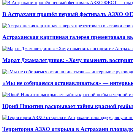
В Астрахани прошёл первый фестиваль АЗХО ФЕ
Астраханская картинная галерея презентовала вы
Марат Джамалетдинов: «Хочу поменять восприят
«Мы не собираемся останавливаться» — интервью
Юрий Никитин раскрывает тайны красной рыбы и
Территория АЗХО открыла в Астрахани площадк