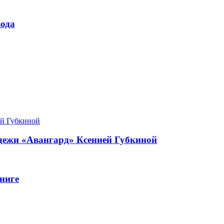
ода
одежи «Авангард» Ксенией Губкиной
ниге