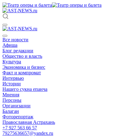
Все новости
Афиша
Блог редакции
Общество и власть
Культура
Экономика и бизнес
Факт и компромат
Интервью
Истории
Нашего сукна епанча
Мнения
Персоны
Организации
Балаган
Фоторепортаж
Православная Астрахань
+7 927 563 66 57
79275636657@yandex.ru