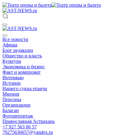
Все новости
Афиша
Блог редакции
Общество и власть
Культура
Экономика и бизнес
Факт и компромат
Интервью
Истории
Нашего сукна епанча
Мнения
Персоны
Организации
Балаган
Фоторепортаж
Православная Астрахань
+7 927 563 66 57
79275636657@yandex.ru