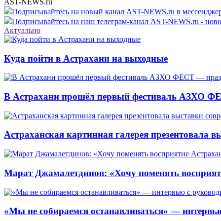
AST-NEWS.ru
Подписывайтесь на новый канал AST-NEWS.ru в мессендж
Подписывайтесь на наш телеграм-канал AST-NEWS.ru - ново
Актуально
Куда пойти в Астрахани на выходные
В Астрахани прошёл первый фестиваль АЗХО ФЕ
Астраханская картинная галерея презентовала вы
Марат Джамалетдинов: «Хочу поменять восприят
«Мы не собираемся останавливаться» — интервью