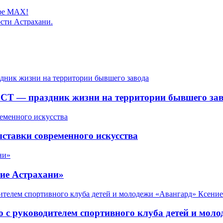
ере MAX!
сти Астрахани.
СТ — праздник жизни на территории бывшего зав
ставки современного искусства
ие Астрахани»
 с руководителем спортивного клуба детей и мол