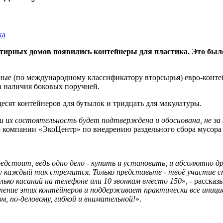
ртирных домов появились контейнеры для пластика. Это был
тные (по международному классификатору вторсырья) евро-конте
а наличия боковых поручней.
есят контейнеров для бутылок и тридцать для макулатуры.
сли их состоятельность будет подтверждена и обоснована, не за
р компании «ЭкоЦентр» по внедрению раздельного сбора мусора
едстоит, ведь одно дело - купить и установить, и абсолютно дру
у каждый так стремится. Только представьте - твоё участие 
лько касаний на телефоне или 10 звонкам вместо 150
», - расска
тение этих контейнеров и поддерживает практически все иници
м, по-деловому, гибкой и внимательной!
».