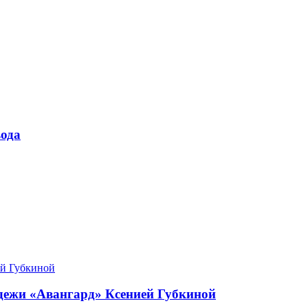
ода
одежи «Авангард» Ксенией Губкиной