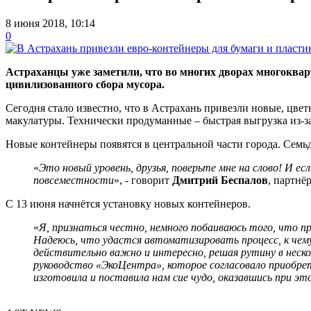
8 июня 2018, 10:14
0
Астраханцы уже заметили, что во многих дворах многоква
цивилизованного сбора мусора.
Сегодня стало известно, что в Астрахань привезли новые, цве
макулатуры. Технически продуманные – быстрая выгрузка из-з
Новые контейнеры появятся в центральной части города. Семьд
«
Это новый уровень, друзья, поверьте мне на слово! И е
повсеместности
», - говорит
Дмитрий Беспалов
, партнё
С 13 июня начнётся установку новых контейнеров.
«
Я, признаться честно, немного побаиваюсь того, что пр
Надеюсь, что удастся автоматизировать процесс, к чем
действительно важно и интересно, решая рутину в неско
руководство «ЭкоЦентра», которое согласовало приобре
изготовила и поставила нам сие чудо, оказавшись при это