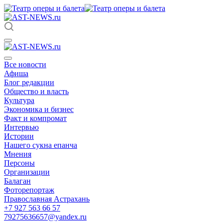
Все новости
Афиша
Блог редакции
Общество и власть
Культура
Экономика и бизнес
Факт и компромат
Интервью
Истории
Нашего сукна епанча
Мнения
Персоны
Организации
Балаган
Фоторепортаж
Православная Астрахань
+7 927 563 66 57
79275636657@yandex.ru