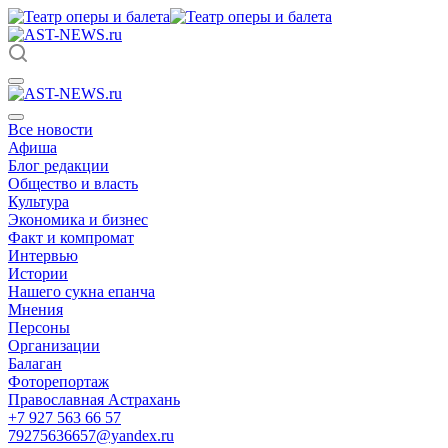
Все новости
Афиша
Блог редакции
Общество и власть
Культура
Экономика и бизнес
Факт и компромат
Интервью
Истории
Нашего сукна епанча
Мнения
Персоны
Организации
Балаган
Фоторепортаж
Православная Астрахань
+7 927 563 66 57
79275636657@yandex.ru