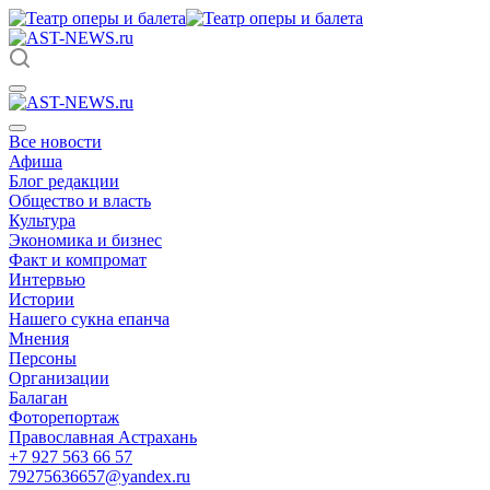
Все новости
Афиша
Блог редакции
Общество и власть
Культура
Экономика и бизнес
Факт и компромат
Интервью
Истории
Нашего сукна епанча
Мнения
Персоны
Организации
Балаган
Фоторепортаж
Православная Астрахань
+7 927 563 66 57
79275636657@yandex.ru