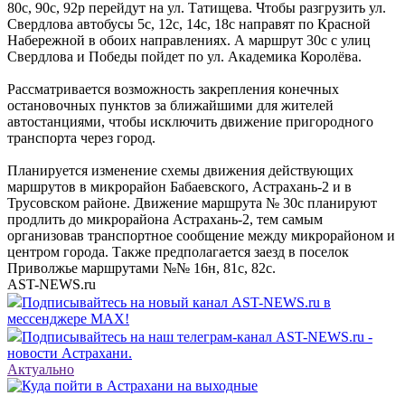
80с, 90с, 92р перейдут на ул. Татищева. Чтобы разгрузить ул.
Свердлова автобусы 5с, 12с, 14с, 18с направят по Красной
Набережной в обоих направлениях. А маршрут 30с с улиц
Свердлова и Победы пойдет по ул. Академика Королёва.
Рассматривается возможность закрепления конечных
остановочных пунктов за ближайшими для жителей
автостанциями, чтобы исключить движение пригородного
транспорта через город.
Планируется изменение схемы движения действующих
маршрутов в микрорайон Бабаевского, Астрахань-2 и в
Трусовском районе. Движение маршрута № 30с планируют
продлить до микрорайона Астрахань-2, тем самым
организовав транспортное сообщение между микрорайоном и
центром города. Также предполагается заезд в поселок
Приволжье маршрутами №№ 16н, 81с, 82с.
AST-NEWS.ru
Подписывайтесь на новый канал AST-NEWS.ru в
мессенджере MAX!
Подписывайтесь на наш телеграм-канал AST-NEWS.ru -
новости Астрахани.
Актуально