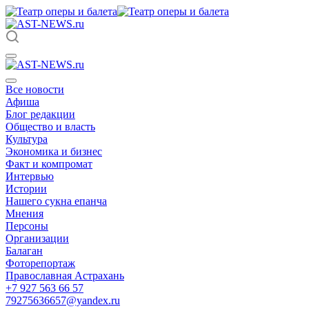
Все новости
Афиша
Блог редакции
Общество и власть
Культура
Экономика и бизнес
Факт и компромат
Интервью
Истории
Нашего сукна епанча
Мнения
Персоны
Организации
Балаган
Фоторепортаж
Православная Астрахань
+7 927 563 66 57
79275636657@yandex.ru