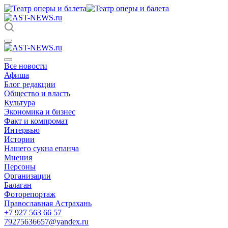
Все новости
Афиша
Блог редакции
Общество и власть
Культура
Экономика и бизнес
Факт и компромат
Интервью
Истории
Нашего сукна епанча
Мнения
Персоны
Организации
Балаган
Фоторепортаж
Православная Астрахань
+7 927 563 66 57
79275636657@yandex.ru