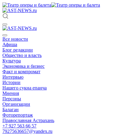
Все новости
Афиша
Блог редакции
Общество и власть
Культура
Экономика и бизнес
Факт и компромат
Интервью
Истории
Нашего сукна епанча
Мнения
Персоны
Организации
Балаган
Фоторепортаж
Православная Астрахань
+7 927 563 66 57
79275636657@yandex.ru