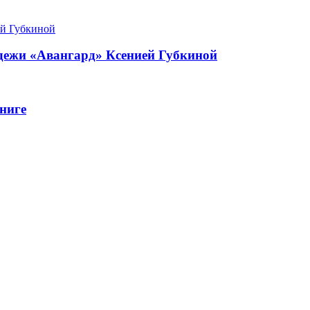
одежи «Авангард» Ксенией Губкиной
ниге