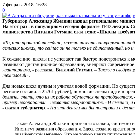
7 февраля 2018, 16:28
0
Губернатор Александр Жилкин назвал региональное министе
На этот раз - в популярном сегодня формате TED-лекции. 
министерства Виталия Гутмана стал тезис «Школы требуют
«
То, что происходит сейчас, можно назвать «информационной
сельских школах, то сейчас он не только не единственный, но 
К сожалению, школы не успевают так быстро подстроиться к ме
развивают дистанционное образование, внедряют современное
кванториума
, - рассказал
Виталий Гутман
. –
Также в следующе
технологий
».
Для новых школ нужны и учителя новой формации. Но существуе
регионе составила 25761 рублей), немногие спешат идти в пре
должны знать, кто из их района обучается на преподавателя
,
пример недоработки – нехватка медработников. «И смешно, и с
-
сказал губернатор
. -
На эти деньги мы бы построили с деся
Также Александр Жилкин призвал «тотально, системно и 
Институт развития образования. Здесь создано креативно
дизайнерской мебелью. Это не только центр притяжения п