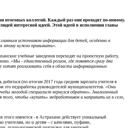
ии итоговых коллегий. Каждый раз они проходят по-новому.
людей интересной идеей. Этой идеей в исполнении главы
 главным источником информации для детей, особенно в
 И к этому нужно привыкать
».
аханские учебные заведения переходят на проектную работу,
анию. «
Мы - единственный регион, где появятся сразу два
ые хотят реализовать себя в области информационных
добиться (по итогам 2017 года средняя зарплата учителя в
ом это недоработка руководителей муниципалитетов. «
Они
учебы молодой специалист вернулся обратно». Аналогичный
я того, чтобы «купить» медработников и направить их в село,
я этого имеются - в Астрахани действует уникальный
о учителям, но и детям – с качелями, пуфами,
ии, психологической разгрузки для учителей.