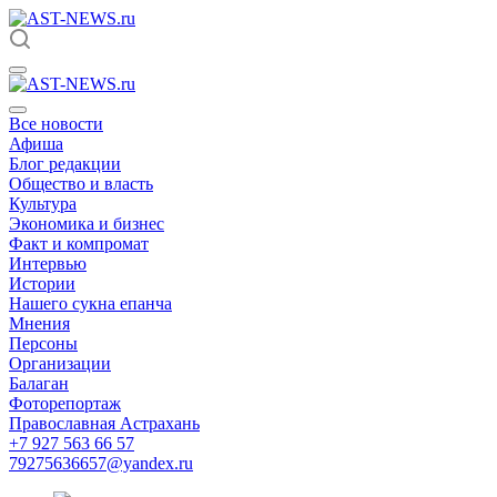
Все новости
Афиша
Блог редакции
Общество и власть
Культура
Экономика и бизнес
Факт и компромат
Интервью
Истории
Нашего сукна епанча
Мнения
Персоны
Организации
Балаган
Фоторепортаж
Православная Астрахань
+7 927 563 66 57
79275636657@yandex.ru