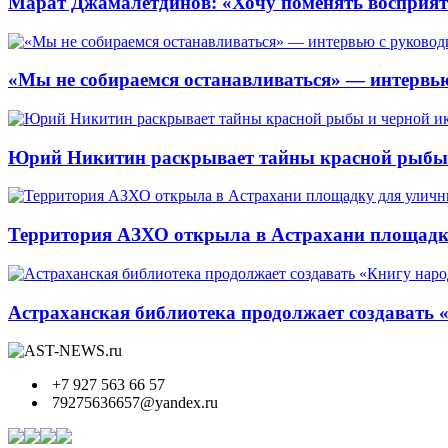
Марат Джамалетдинов: «Хочу поменять восприят
«Мы не собираемся останавливаться» — интервью
Юрий Никитин раскрывает тайны красной рыбы и
Территория АЗХО открыла в Астрахани площадк
Астраханская библиотека продолжает создавать 
+7 927 563 66 57
79275636657@yandex.ru