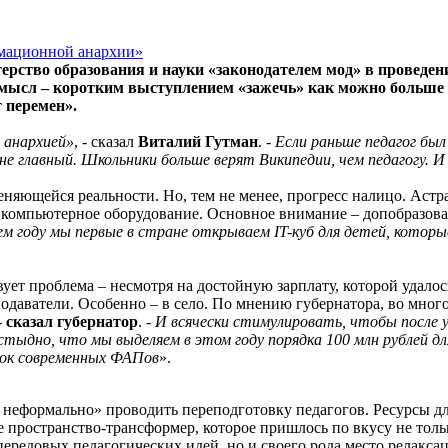
рство образования и науки «законодателем мод» в проведен
Смысл – коротким выступлением «зажечь» как можно больше 
 перемен».
 анархией»
, - сказал
Виталий Гутман
. -
Если раньше педагог был
и не главный. Школьники больше верят Википедии, чем педагогу.
няющейся реальности. Но, тем не менее, прогресс налицо. Астр
 компьютерное оборудование. Основное внимание – допобразов
м году мы первые в стране открываем IT-куб для детей, котор
т проблема – несмотря на достойную зарплату, которой удалось 
подаватели. Особенно – в село. По мнению губернатора, во мног
 -
сказал губернатор
. -
И всячески стимулировать, чтобы после 
тыдно, что мы выделяем в этом году порядка 100 млн рублей дл
ток современных ФАПов
».
неформально» проводить переподготовку педагогов. Ресурсы дл
е пространство-трансформер, которое пришлось по вкусу не тольк
ередовых педагогических идей, но и своего рода место релаксац