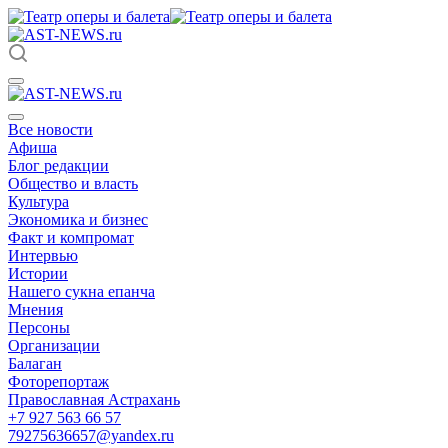
Все новости
Афиша
Блог редакции
Общество и власть
Культура
Экономика и бизнес
Факт и компромат
Интервью
Истории
Нашего сукна епанча
Мнения
Персоны
Организации
Балаган
Фоторепортаж
Православная Астрахань
+7 927 563 66 57
79275636657@yandex.ru