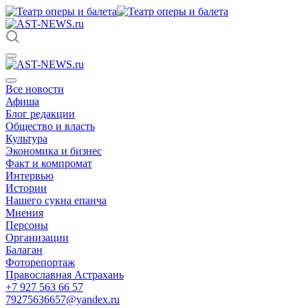
Все новости
Афиша
Блог редакции
Общество и власть
Культура
Экономика и бизнес
Факт и компромат
Интервью
Истории
Нашего сукна епанча
Мнения
Персоны
Организации
Балаган
Фоторепортаж
Православная Астрахань
+7 927 563 66 57
79275636657@yandex.ru