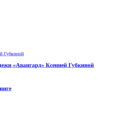
одежи «Авангард» Ксенией Губкиной
ниге