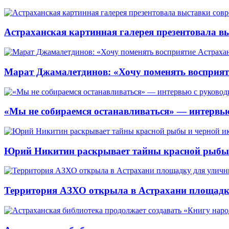
Астраханская картинная галерея презентовала вы
Марат Джамалетдинов: «Хочу поменять восприят
«Мы не собираемся останавливаться» — интервью
Юрий Никитин раскрывает тайны красной рыбы и
Территория АЗХО открыла в Астрахани площадк