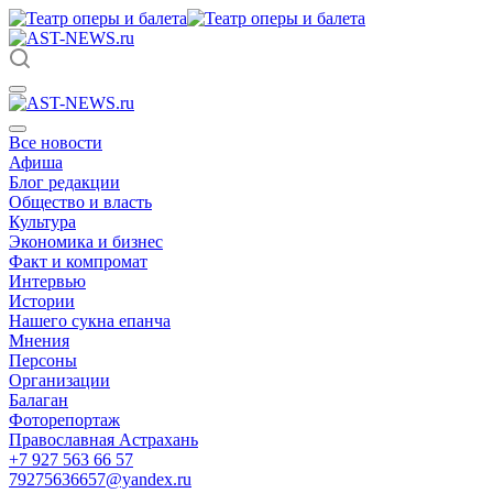
Все новости
Афиша
Блог редакции
Общество и власть
Культура
Экономика и бизнес
Факт и компромат
Интервью
Истории
Нашего сукна епанча
Мнения
Персоны
Организации
Балаган
Фоторепортаж
Православная Астрахань
+7 927 563 66 57
79275636657@yandex.ru