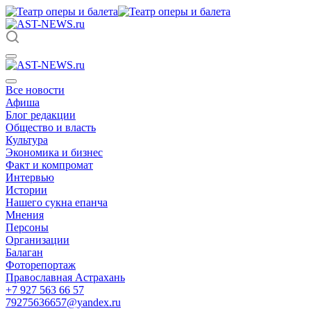
Все новости
Афиша
Блог редакции
Общество и власть
Культура
Экономика и бизнес
Факт и компромат
Интервью
Истории
Нашего сукна епанча
Мнения
Персоны
Организации
Балаган
Фоторепортаж
Православная Астрахань
+7 927 563 66 57
79275636657@yandex.ru