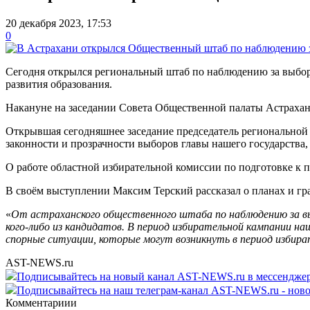
20 декабря 2023, 17:53
0
Сегодня открылся региональный штаб по наблюдению за выбор
развития образования.
Накануне на заседании Совета Общественной палаты Астрахан
Открывшая сегодняшнее заседание председатель региональной о
законности и прозрачности выборов главы нашего государства,
О работе областной избирательной комиссии по подготовке к 
В своём выступлении Максим Терский рассказал о планах и гра
«
От астраханского общественного штаба по наблюдению за в
кого-либо из кандидатов. В период избирательной кампании 
спорные ситуации, которые могут возникнуть в период избира
AST-NEWS.ru
Подписывайтесь на новый канал AST-NEWS.ru в мессендж
Подписывайтесь на наш телеграм-канал AST-NEWS.ru - ново
Комментариии