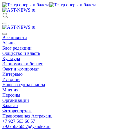
Все новости
Афиша
Блог редакции
Общество и власть
Культура
Экономика и бизнес
Факт и компромат
Интервью
Истории
Нашего сукна епанча
Мнения
Персоны
Организации
Балаган
Фоторепортаж
Православная Астрахань
+7 927 563 66 57
79275636657@yandex.ru