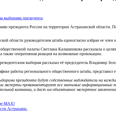
ами президента России на территории Астраханской области. 
ской области руководителем штаба единогласно избран ее член
бщественной палаты Светлана Калашникова рассказала о целях и
 а также оперативная реакция на возможные провокации.
президентским выборам рассказал её председатель Владимир Зол
фике работы регионального общественного штаба, представил ег
ыборами президента будут собственные наблюдатели на каждом
наши эксперты прокомментируют все значимые информационные 
тельной кампании, и даст им объективное экспертное заключени
ере MAX!
сти Астрахани.