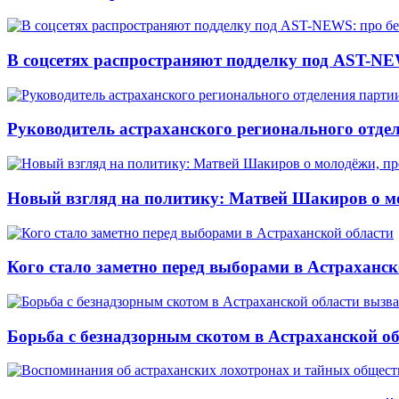
В соцсетях распространяют подделку под AST-NE
Руководитель астраханского регионального отде
Новый взгляд на политику: Матвей Шакиров о м
Кого стало заметно перед выборами в Астраханск
Борьба с безнадзорным скотом в Астраханской о