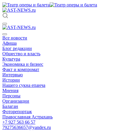
Все новости
Афиша
Блог редакции
Общество и власть
Культура
Экономика и бизнес
Факт и компромат
Интервью
Истории
Нашего сукна епанча
Мнения
Персоны
Организации
Балаган
Фоторепортаж
Православная Астрахань
+7 927 563 66 57
79275636657@yandex.ru