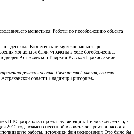
оводевичьего монастыря. Работы по преображению объекта
льно здесь был Вознесенский мужской монастырь.
роения монастыря были утрачены в ходе богоборчества.
о подворья Астраханской Епархии Русской Православной
 отремонтировали часовню Святителя Николая, возвели
я Астраханской области Владимир Григоршев.
ев В.Ю. разработал проект реставрации. Не на свои деньги, а
ция 2012 года взамен снесенной в советское время, и часовня
, выполнившую работы, источники финансирования. Это было бы