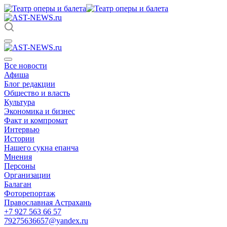
Все новости
Афиша
Блог редакции
Общество и власть
Культура
Экономика и бизнес
Факт и компромат
Интервью
Истории
Нашего сукна епанча
Мнения
Персоны
Организации
Балаган
Фоторепортаж
Православная Астрахань
+7 927 563 66 57
79275636657@yandex.ru