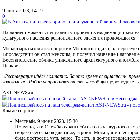
9 июня 2023, 14:19
0
На данный момент специалисты привели в надлежащий вид нас
культурного наследия регионального значения продолжаются.
Монастырь находится напротив Морского садика, на пересечен
Впоследствии он стал женским, и получил название Благовещен
Восстановление облика уникального архитектурного ансамбля 
Церкви.
«Реставрация идёт поэтапно. За это время специалисты приве
колокольню. Работы продолжаются»
, – сообщил руководител
AST-NEWS.ru
Подписывайтесь на новый канал AST-NEWS.ru в мессендж
Подписывайтесь на наш телеграм-канал AST-NEWS.ru - ново
Комментариии
Местный
,
9 июня 2023, 15:30
Понятно, что Служба охраны объектов культурного наслед
скорее всего, за бюджетные, строил. Может, и инвестиров
была построена чуть ранее. То есть, в до-григоршианск