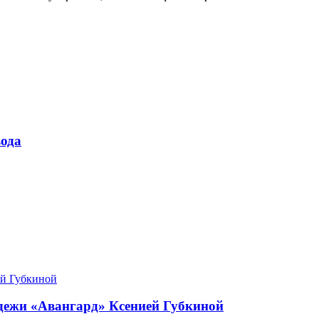
ода
одежи «Авангард» Ксенией Губкиной