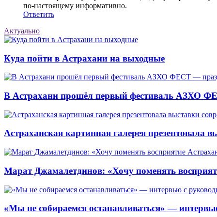
по-настоящему информативно.
Ответить
Актуально
Куда пойти в Астрахани на выходные
В Астрахани прошёл первый фестиваль АЗХО ФЕ
Астраханская картинная галерея презентовала вы
Марат Джамалетдинов: «Хочу поменять восприят
«Мы не собираемся останавливаться» — интервью