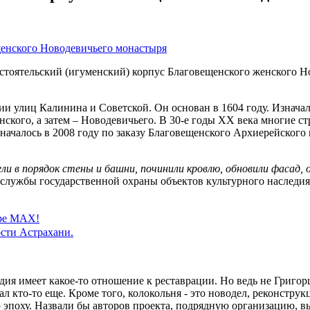
тоятельский (игуменский) корпус Благовещенского женского Н
ии улиц Калинина и Советской. Он основан в 1604 году. Изнача
ского, а затем – Новодевичьего. В 30-е годы ХХ века многие ст
началось в 2008 году по заказу Благовещенского Архиерейског
ли в порядок стены и башни, починили кровлю, обновили фасад,
ь службы государственной охраны объектов культурного наследи
ере MAX!
сти Астрахани.
ия имеет какое-то отношение к реставрации. Но ведь не Григорш
ал кто-то еще. Кроме того, колокольня - это новодел, реконструк
ую эпоху. Назвали бы авторов проекта, подрядную организацию