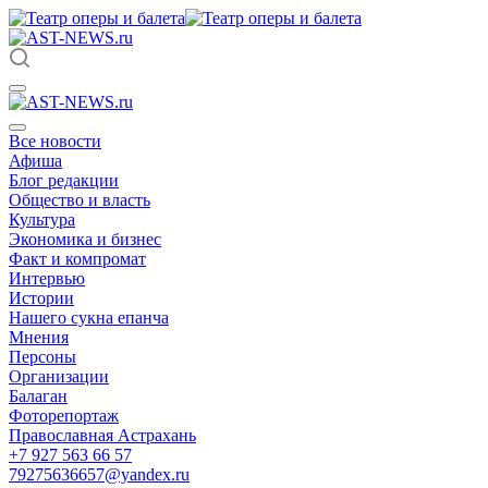
Все новости
Афиша
Блог редакции
Общество и власть
Культура
Экономика и бизнес
Факт и компромат
Интервью
Истории
Нашего сукна епанча
Мнения
Персоны
Организации
Балаган
Фоторепортаж
Православная Астрахань
+7 927 563 66 57
79275636657@yandex.ru