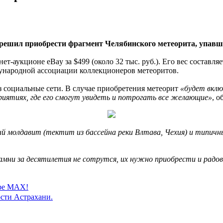
ешил приобрести фрагмент Челябинского метеорита, упавшег
т-аукционе eBay за $499 (около 32 тыс. руб.). Его вес составля
дународной ассоциации коллекционеров метеоритов.
з социальные сети. В случае приобретения метеорит
«будет вклю
риятиях, где его смогут увидеть и потрогать все желающие»
, о
й молдавит (тектит из бассейна реки Влтава, Чехия) и типичный
мни за десятилетия не сотрутся, их нужно приобрести и радов
ере MAX!
сти Астрахани.