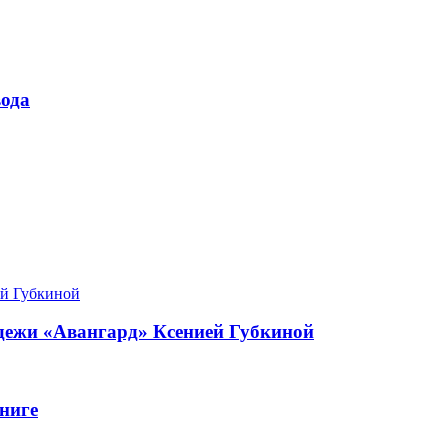
ода
одежи «Авангард» Ксенией Губкиной
ниге