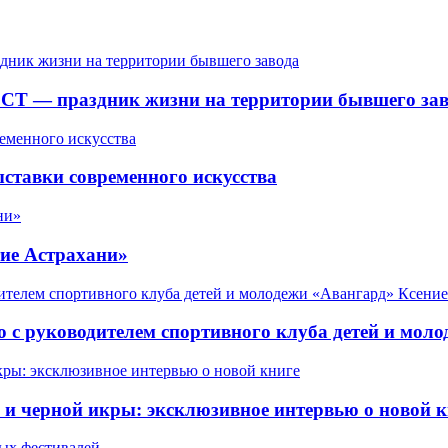
СТ — праздник жизни на территории бывшего зав
ставки современного искусства
ие Астрахани»
 с руководителем спортивного клуба детей и мол
 черной икры: эксклюзивное интервью о новой к