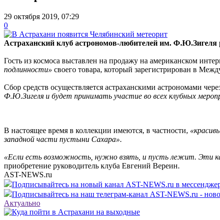
29 октября 2019, 07:29
0
Астраханский клуб астрономов-любителей им. Ф.Ю.Зигеля р
Гость из космоса выставлен на продажу на американском интерне
подлинности»
своего товара, который зарегистрирован в Меж
Сбор средств осуществляется астраханскими астрономами чере
Ф.Ю.Зигеля и будет принимать участие во всех клубных мероп
В настоящее время в коллекции имеются, в частности,
«красивы
западной части пустыни Сахара»
.
«Если есть возможность, нужно взять, и пусть лежит. Эти ка
приобретение руководитель клуба Евгений Вереин.
AST-NEWS.ru
Подписывайтесь на новый канал AST-NEWS.ru в мессендж
Подписывайтесь на наш телеграм-канал AST-NEWS.ru - ново
Актуально