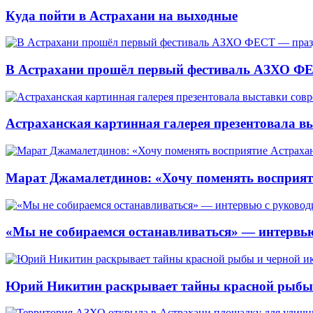
Куда пойти в Астрахани на выходные
В Астрахани прошёл первый фестиваль АЗХО ФЕ
Астраханская картинная галерея презентовала вы
Марат Джамалетдинов: «Хочу поменять восприят
«Мы не собираемся останавливаться» — интервью
Юрий Никитин раскрывает тайны красной рыбы и