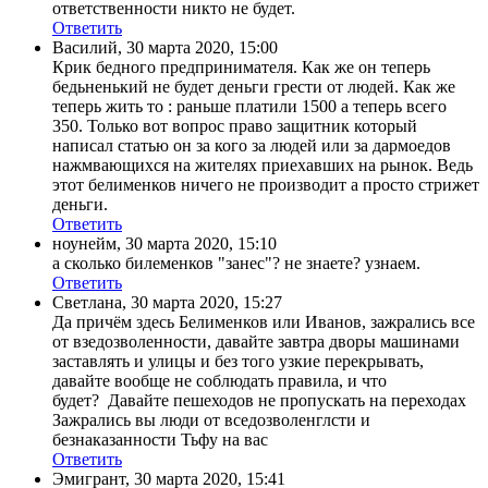
ответственности никто не будет.
Ответить
Василий
,
30 марта 2020, 15:00
Крик бедного предпринимателя. Как же он теперь
бедьненький не будет деньги грести от людей. Как же
теперь жить то : раньше платили 1500 а теперь всего
350. Только вот вопрос право защитник который
написал статью он за кого за людей или за дармоедов
нажмвающихся на жителях приехавших на рынок. Ведь
этот белименков ничего не производит а просто стрижет
деньги.
Ответить
ноунейм
,
30 марта 2020, 15:10
а сколько билеменков "занес"? не знаете? узнаем.
Ответить
Светлана
,
30 марта 2020, 15:27
Да причём здесь Белименков или Иванов, зажрались все
от взедозволенности, давайте завтра дворы машинами
заставлять и улицы и без того узкие перекрывать,
давайте вообще не соблюдать правила, и что
будет? Давайте пешеходов не пропускать на переходах
Зажрались вы люди от вседозволенглсти и
безнаказанности Тьфу на вас
Ответить
Эмигрант
,
30 марта 2020, 15:41