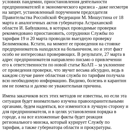
условиях пандемии, приостановления деятельности
предпринимателей и экономического кризиса - даже несмотря
на запрет, установленный поручением председателя
Правительства Российской Федерации М. Мишустина от 18
марта и аналогичных актов губернатора Астраханской
области И. Бабушкина, в которых проводимые проверки
рекомендовано приостановить, сотрудники Службы по
тарифам 19 и 20 марта проводили выездную проверку
Белименкова. Кстати, на момент ее проведения на стоянке
предприниматель находился на больничном, но и этот факт
особо не интересовал проверяющих. В результате, 27 марта в
адрес предпринимателя направлено письмо о привлечении
его к ответственности по новой статье КоАП – за уклонение
от проведения проверки, что звучит весьма абсурдно, ведь в
каждом случае ранее областная служба по тарифам получала
всю необходимую информацию. Видимо, болезнь и карантин
им не помеха и далеко не уважительная причина.
Имена заказчиков всех этих методов не известны, но если эта
ситуация будет внимательно изучена правоохранительными
органами, будем надеяться, все изменится в лучшую сторону и
для предпринимателя, и в целях установления порядка в
городе, а на все изложенные факты будет реакция
регионального минэка, который курирует Службу по
тарифам, а также губернатора области и прокуратуры.