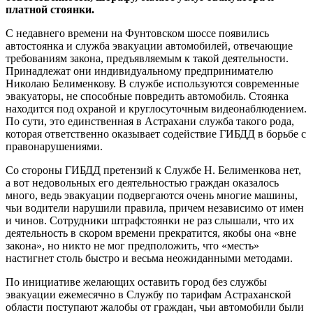
платной стоянки.
С недавнего времени на Фунтовском шоссе появились
автостоянка и служба эвакуации автомобилей, отвечающие
требованиям закона, предъявляемым к такой деятельности.
Принадлежат они индивидуальному предпринимателю
Николаю Белименкову. В службе используются современные
эвакуаторы, не способные повредить автомобиль. Стоянка
находится под охраной и круглосуточным видеонаблюдением.
По сути, это единственная в Астрахани служба такого рода,
которая ответственно оказывает содействие ГИБДД в борьбе с
правонарушениями.
Со стороны ГИБДД претензий к Службе Н. Белименкова нет,
а вот недовольных его деятельностью граждан оказалось
много, ведь эвакуации подвергаются очень многие машины,
чьи водители нарушили правила, причем независимо от имен
и чинов. Сотрудники штрафстоянки не раз слышали, что их
деятельность в скором времени прекратится, якобы она «вне
закона», но никто не мог предположить, что «месть»
настигнет столь быстро и весьма неожиданными методами.
По инициативе желающих оставить город без службы
эвакуации ежемесячно в Службу по тарифам Астраханской
области поступают жалобы от граждан, чьи автомобили были