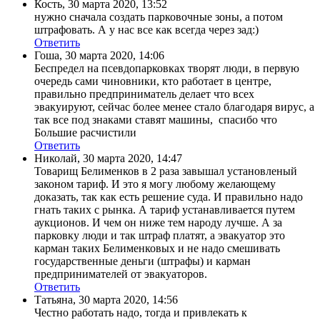
Кость
,
30 марта 2020, 13:52
нужно сначала создать парковочные зоны, а потом
штрафовать. А у нас все как всегда через зад:)
Ответить
Гоша
,
30 марта 2020, 14:06
Беспредел на псевдопарковках творят люди, в первую
очередь сами чиновники, кто работает в центре,
правильно предприниматель делает что всех
эвакуируют, сейчас более менее стало благодаря вирус, а
так все под знаками ставят машины, спасибо что
Большие расчистили
Ответить
Николай
,
30 марта 2020, 14:47
Товарищ Белименков в 2 раза завышал установленый
законом тариф. И это я могу любому желающему
доказать, так как есть решение суда. И правильно надо
гнать таких с рынка. А тариф устанавливается путем
аукционов. И чем он ниже тем народу лучше. А за
парковку люди и так штраф платят, а эвакуатор это
карман таких Белименковых и не надо смешивать
государственные деньги (штрафы) и карман
предпринимателей от эвакуаторов.
Ответить
Татьяна
,
30 марта 2020, 14:56
Честно работать надо, тогда и привлекать к