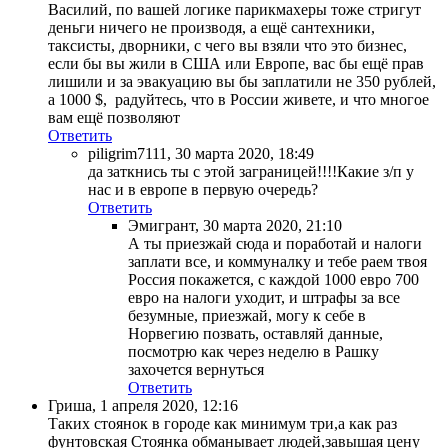
Василий, по вашей логике парикмахеры тоже стригут
деньги ничего не производя, а ещё сантехники,
таксисты, дворники, с чего вы взяли что это бизнес,
если бы вы жили в США или Европе, вас бы ещё прав
лишили и за эвакуацию вы бы заплатили не 350 рублей,
а 1000 $, радуйтесь, что в России живете, и что многое
вам ещё позволяют
Ответить
piligrim7111
,
30 марта 2020, 18:49
да заткнись ты с этой заграницей!!!!Какие з/п у
нас и в европе в первую очередь?
Ответить
Эмигрант
,
30 марта 2020, 21:10
А ты приезжай сюда и поработай и налоги
заплати все, и коммуналку и тебе раем твоя
Россия покажется, с каждой 1000 евро 700
евро на налоги уходит, и штрафы за все
безумные, приезжай, могу к себе в
Норвегию позвать, оставляй данные,
посмотрю как через неделю в Рашку
захочется вернуться
Ответить
Гриша
,
1 апреля 2020, 12:16
Таких стоянок в городе как минимум три,а как раз
фунтовская Стоянка обманывает людей,завышая цену