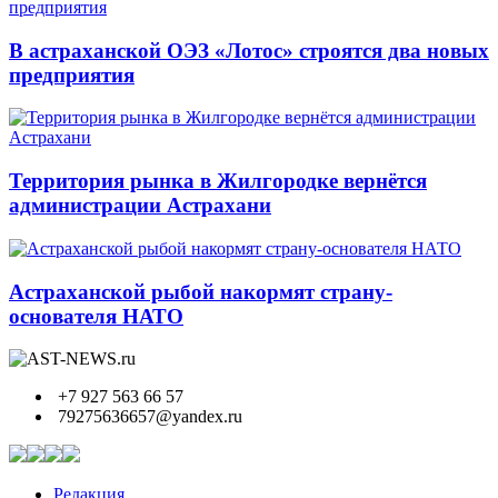
В астраханской ОЭЗ «Лотос» строятся два новых
предприятия
Территория рынка в Жилгородке вернётся
администрации Астрахани
Астраханской рыбой накормят страну-
основателя НАТО
+7 927 563 66 57
79275636657@yandex.ru
Редакция