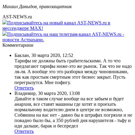
Михаил Давыдов, правозащитник
AST-NEWS.ru
Подписывайтесь на новый канал AST-NEWS.ru в
мессенджере MAX!
Подписывайтесь на наш телеграм-канал AST-NEWS.ru -
новости Астрахани.
Комментариии
Баклан
,
30 марта 2020, 12:52
Тарифы не должны быть грабительскими. А то что
предлагают тарифы ниже-это же рынок. Так что не надо
ля-ля. А вообще это это разборки между чиновниками,
так как простым смертным этот бизнес закрыт. Пусть
перегрызутся. Мне пофигу.
Ответить
Владимир
,
30 марта 2020, 13:08
Давайте в таком случае вообще на все забьем и будет
анархия, все ставят машины где хотят и проехать
нормальному водителю днем в центре не возможно,
Собянина на вас нет - давно бы в штрафах погрязли и не
повадно было бы, а 350 рублей дня нарушителя - тьфу и
иди дальше, барак и беспредел
Ответить