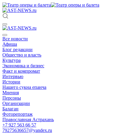
Все новости
Афиша
Блог редакции
Общество и власть
Культура
Экономика и бизнес
Факт и компромат
Интервью
Истории
Нашего сукна епанча
Мнения
Персоны
Организации
Балаган
Фоторепортаж
Православная Астрахань
+7 927 563 66 57
79275636657@yandex.ru